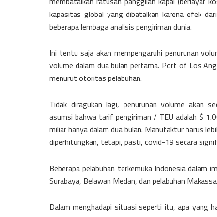
membatalkan ratusan panggilan kapal (berlayar ko
kapasitas global yang dibatalkan karena efek dar
beberapa lembaga analisis pengiriman dunia.
Ini tentu saja akan mempengaruhi penurunan volu
volume dalam dua bulan pertama. Port of Los Ang
menurut otoritas pelabuhan.
Tidak diragukan lagi, penurunan volume akan se
asumsi bahwa tarif pengiriman / TEU adalah $ 1.000
miliar hanya dalam dua bulan. Manufaktur harus l
diperhitungkan, tetapi, pasti, covid-19 secara sig
Beberapa pelabuhan terkemuka Indonesia dalam im
Surabaya, Belawan Medan, dan pelabuhan Makassar
Dalam menghadapi situasi seperti itu, apa yang h