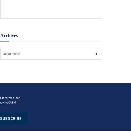
Jakarta. Ia mendorong lingkungan belajar yang aman
bagi anak.
Archives
Archives
Select Month
, informasi dan
 now to CABM