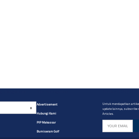
yg diinginkan
Site Navigation
Artikel CABM
Untuk mendapatkan artikel
Advertisement
update lainnya, subscribe
Hubungi Kami
Articles.
PIP Makassar
Bumiseram Golf