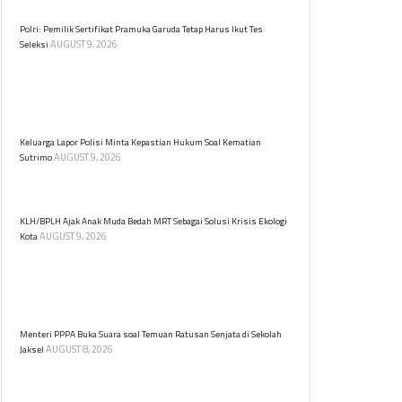
jalur laut di perairan Tanjung Berakit, Kepulauan Riau.
Polri: Pemilik Sertifikat Pramuka Garuda Tetap Harus Ikut Tes
AUGUST 9, 2026
Seleksi
Kepolisian Negara Republik Indonesia (Polri)
menegaskan pemilik sertifikat Pramuka Garuda tetap
harus mengikuti tes atau seleksi untuk menjadi
anggota Polri.
Keluarga Lapor Polisi Minta Kepastian Hukum Soal Kematian
AUGUST 9, 2026
Sutrimo
Keluarga resmi melaporkan persoalan kematian
Sutrimo ke Polresta Banyumas.
KLH/BPLH Ajak Anak Muda Bedah MRT Sebagai Solusi Krisis Ekologi
AUGUST 9, 2026
Kota
Kementerian Lingkungan Hidup gelar program
KELANA untuk edukasi lingkungan bagi pelajar untuk
belajar tentang transportasi berkelanjutan dan
dampak ekologisnya.
Menteri PPPA Buka Suara soal Temuan Ratusan Senjata di Sekolah
AUGUST 8, 2026
Jaksel
Menteri PPPA Arifah Fauzi prihatin atas temuan
ratusan senjata dan narkoba di sekolah swasta