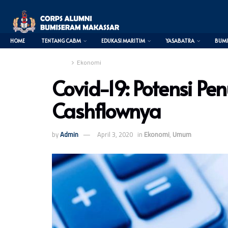
HOME
TENTANG CABM
EDUKASI MARITIM
YASABATRA
BUMI
Home
Ekonomi
Covid-19: Potensi P
Cashflownya
0
by
Admin
April 3, 2020
in
Ekonomi
,
Umum