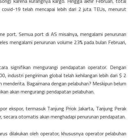
song) karena kurangnya kargo. Hingga akhir Februari, total
i covid-19 telah mencapai lebih dari 2 juta TEUs, menurut
me port. Semua port di AS misalnya, mengalami penurunan
eles mengalami penurunan volume 23% pada bulan Februari,
cara signifikan mengurangi pendapatan operator. Dengan
, industri pengiriman global telah kehilangan lebih dari $ 2
ebih menderita. Bagaimana dengan pelabuhan? Meskipun belum
nifikan akan mengurangi pendapatan pelabuhan.
por ekspor, termasuk Tanjung Priok Jakarta, Tanjung Perak
, secara otomatis akan menghadapi penurunan pendapatan.
arus dilakukan oleh operator, khususnya operator pelabuhan