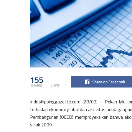
155
1.9k
Share on Facebook
SHARES
VIEWS
Indoshippinggazette.com (28/03) – Pekan lalu, p
terhadap ekonomi global dan aktivitas perdaganga
Pembangunan (OECD) memproyeksikan bahwa ekono
sejak 2009.