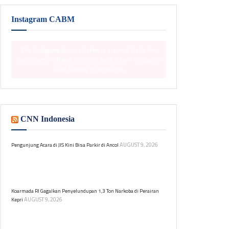
Instagram CABM
The Instagram Access Token is expired, Go to the
Customizer > JNews : Social, Like & View > Instagram
Feed Setting, to refresh it.
CNN Indonesia
AUGUST 9, 2026
Pengunjung Acara di JIS Kini Bisa Parkir di Ancol
Gubernur DKI Jakarta meminta pengelola JIS dan
Ancol kolaborasi dalam pengelolaan parkir untuk
acara di JIS.
Koarmada RI Gagalkan Penyelundupan 1,3 Ton Narkoba di Perairan
AUGUST 9, 2026
Kepri
Komando Armada Republik Indonesia (Koarmada RI)
menggagalkan upaya penyelundupan narkoba melalui