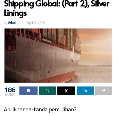
Shipping Global: (Part 2), Silver
Linings
by
Admin
April 3, 2020
186
SHARES
April: tanda-tanda pemulihan?