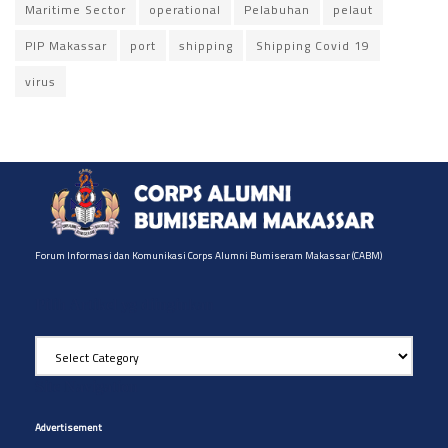
Maritime Sector
operational
Pelabuhan
pelaut
PIP Makassar
port
shipping
Shipping Covid 19
virus
Forum Informasi dan Komunikasi Corps Alumni Bumiseram Makassar (CABM)
Pilih Artikel yg diinginkan
Pilih
Artikel
yg
Site Navigation
diinginkan
Advertisement