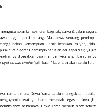
ah
a mengusahakan kemakmuran bagi rakyatnya & dalam segala
awaan yg seperti bintang. Maknanya, seorang pemimpin
 menggunakan kemampuan untuk kebaikan rakyat, tidak
ra-pura. Seorang pemimpin haruslah adil seperti air, yg jika
eadilan yg ditegakkan bisa memberi kecerahan ibarat air yg
 oyot emban cindhe
“pilih kasih” karena air akan selalu turun
ewa Yama, dimana Dewa Yama selalu menegakkan keadilan
engayomi rakyatnya. Harus menindak tegas abdinya, jika
engkhianati negaranya. Dewa Yama memiliki sifat seperti