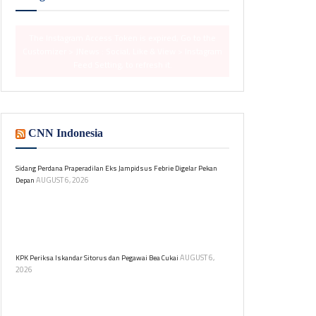
The Instagram Access Token is expired, Go to the
Customizer > JNews : Social, Like & View > Instagram
Feed Setting, to refresh it.
CNN Indonesia
Sidang Perdana Praperadilan Eks Jampidsus Febrie Digelar Pekan
AUGUST 6, 2026
Depan
Pengadilan Negeri Jakarta Selatan akan menggelar
sidang praperadilan mantan Jaksa Agung Muda,
Febrie Adriansyah, terkait kasus TPPU pada 18 dan 19
Agustus 2026.
AUGUST 6,
KPK Periksa Iskandar Sitorus dan Pegawai Bea Cukai
2026
Iskandar Sitorus diperiksa KPK sebagai saksi dalam
kasus dugaan korupsi di Ditjen Bea dan Cukai.