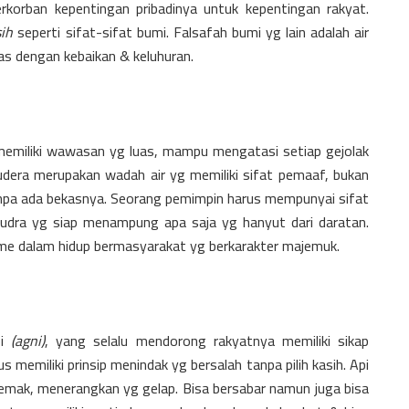
korban kepentingan pribadinya untuk kepentingan rakyat.
sih
seperti sifat-sifat bumi. Falsafah bumi yg lain adalah air
las dengan kebaikan & keluhuran.
memiliki wawasan yg luas, mampu mengatasi setiap gejolak
udera merupakan wadah air yg memiliki sifat pemaaf, bukan
 tanpa ada bekasnya. Seorang pemimpin harus mempunyai sifat
udra yg siap menampung apa saja yg hanyut dari daratan.
me dalam hidup bermasyarakat yg berkarakter majemuk.
pi
(agni)
, yang selalu mendorong rakyatnya memiliki sikap
s memiliki prinsip menindak yg bersalah tanpa pilih kasih. Api
ak, menerangkan yg gelap. Bisa bersabar namun juga bisa