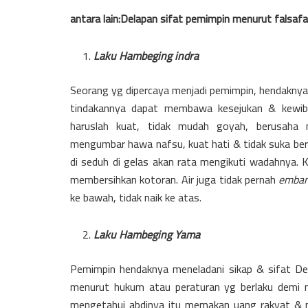
antara lain:Delapan sifat pemimpin menurut falsaf
Laku Hambeging indra
Seorang yg dipercaya menjadi pemimpin, hendakny
tindakannya dapat membawa kesejukan & kewib
haruslah kuat, tidak mudah goyah, berusaha
mengumbar hawa nafsu, kuat hati & tidak suka berpu
di seduh di gelas akan rata mengikuti wadahnya. K
membersihkan kotoran. Air juga tidak pernah
emban
ke bawah, tidak naik ke atas.
Laku Hambeging Yama
Pemimpin hendaknya meneladani sikap & sifat D
menurut hukum atau peraturan yg berlaku demi m
mengetahui abdinya itu memakan uang rakyat & m