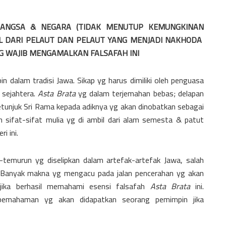
BANGSA & NEGARA (TIDAK MENUTUP KEMUNGKINAN
L DARI PELAUT DAN PELAUT YANG MENJADI NAKHODA
G WAJIB MENGAMALKAN FALSAFAH INI
 dalam tradisi Jawa. Sikap yg harus dimiliki oleh penguasa
 sejahtera.
Asta Brata
yg dalam terjemahan bebas; delapan
tunjuk Sri Rama kepada adiknya yg akan dinobatkan sebagai
 sifat-sifat mulia yg di ambil dari alam semesta & patut
i ini.
temurun yg diselipkan dalam artefak-artefak Jawa, salah
 Banyak makna yg mengacu pada jalan pencerahan yg akan
jika berhasil memahami esensi falsafah
Asta Brata
ini.
 pemahaman yg akan didapatkan seorang pemimpin jika