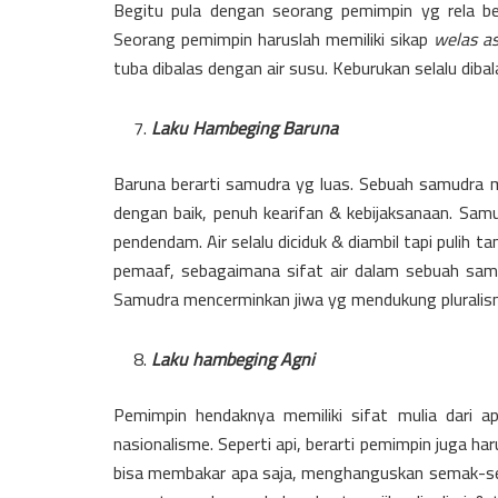
Begitu pula dengan seorang pemimpin yg rela ber
Seorang pemimpin haruslah memiliki sikap
welas a
tuba dibalas dengan air susu. Keburukan selalu diba
Laku Hambeging Baruna
Baruna berarti samudra yg luas. Sebuah samudra 
dengan baik, penuh kearifan & kebijaksanaan. Sam
pendendam. Air selalu diciduk & diambil tapi pulih
pemaaf, sebagaimana sifat air dalam sebuah sam
Samudra mencerminkan jiwa yg mendukung pluralis
Laku hambeging Agni
Pemimpin hendaknya memiliki sifat mulia dari a
nasionalisme. Seperti api, berarti pemimpin juga haru
bisa membakar apa saja, menghanguskan semak-sem