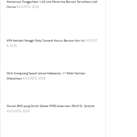
Kemensos Tangguhkan 1,49 Juta Penerima Bansos Terindikasi Judi
AUGUST 6, 2026
Online
Kemensos menangguhkan 1,49 juta KPM Program
Sembako terindikasi judi online. Verifikasi data
dilakukan untuk memastikan bantuan sosial tepat
sasaran.
AUGUST
KPK Kembali Panggil Rudy Tanoe di Kasus Bansos Hari Ini
6, 2026
Komisaris Utama PT Dosni Roha Logistik Bambang
Rudijanto Tanoesoedibjo kembali dipanggil KPK untuk
diperiksa terkait kasus dugaan korupsi bansos.
SD di Srengseng Sawah Jaksel Kebakaran, 17 Mobil Damkar
AUGUST 6, 2026
Dikerahkan
Kebakaran melanda sebuah sekolah dasar (SD) yang
berlokasi di Jalan Srengseng Sawah, Jagakarsa,
Jakarta Selatan pada Kamis (6/8) siang.
Pasien BPJS yang Dicibir Dokter PPDS bukan dari RSUP Dr. Sardjito
AUGUST 6, 2026
RSUP Dr. Sardjito meluruskan informasi bahwa
pasien BPJS yang menjadi objek cibiran dokter PPDS
di media sosial bukan berasal dari rumah sakit
tersebut.