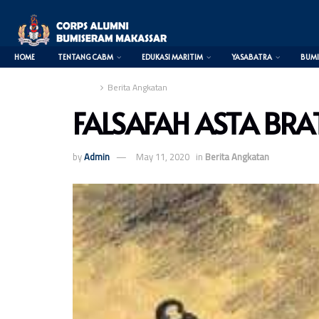
HOME
TENTANG CABM
EDUKASI MARITIM
YASABATRA
BUMI
Home
Berita Angkatan
FALSAFAH ASTA BR
0
by
Admin
May 11, 2020
in
Berita Angkatan