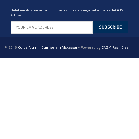
Untuk mendapatkan artikel, informasi dan update lainnya, subscribe now to CABM
Articles.
© 2018
Corps Alumni Bumiseram Makassar
- Powered by
CABM Pasti Bisa
.