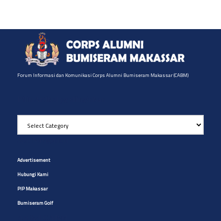
Forum Informasi dan Komunikasi Corps Alumni Bumiseram Makassar (CABM)
Pilih Artikel yg diinginkan
Pilih
Artikel
yg
Site Navigation
diinginkan
Advertisement
Hubungi Kami
PIP Makassar
Bumiseram Golf
Artikel CABM