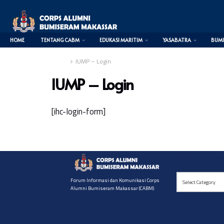
HOME
TENTANG CABM
EDUKASI MARITIM
YASABATRA
BUMI
Home
IUMP – Login
IUMP – Login
[ihc-login-form]
Pilih Artikel 
Pilih
Forum Informasi dan Komunikasi Corps
Select Category
Artikel
Alumni Bumiseram Makassar (CABM)
yg
diinginkan