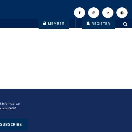
MEMBER
REGISTER
, informasi dan
 now to CABM