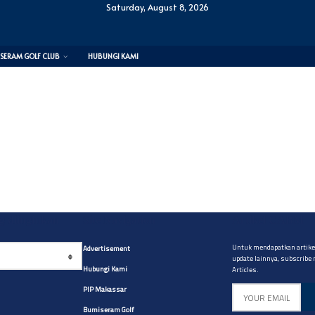
Saturday, August 8, 2026
SERAM GOLF CLUB
HUBUNGI KAMI
yg diinginkan
Site Navigation
Artikel CABM
Untuk mendapatkan artikel
Advertisement
update lainnya, subscribe
Hubungi Kami
Articles.
PIP Makassar
Bumiseram Golf