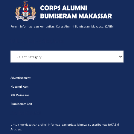
Forum Informasi dan Komunikasi Corps Alumni Bumiseram Makassar (CABM)
Pilih Artikel yg diinginkan
Pilih
Artikel
yg
Site Navigation
diinginkan
Advertisement
Hubungi Kami
PIP Makassar
Bumiseram Golf
Artikel CABM
Untuk mendapatkan artikel, informasi dan update lainnya, subscribe now to CABM
Articles.