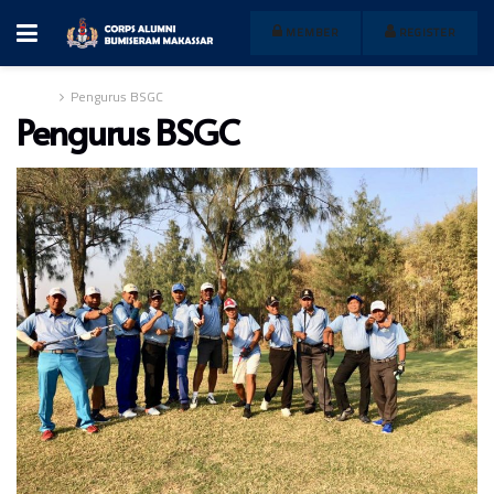
MEMBER
REGISTER
Home
Pengurus BSGC
Pengurus BSGC