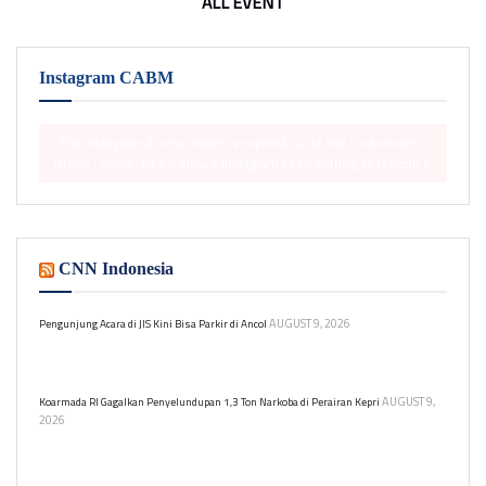
ALL EVENT
Instagram CABM
The Instagram Access Token is expired, Go to the Customizer >
JNews : Social, Like & View > Instagram Feed Setting, to refresh it.
CNN Indonesia
AUGUST 9, 2026
Pengunjung Acara di JIS Kini Bisa Parkir di Ancol
Gubernur DKI Jakarta meminta pengelola JIS dan Ancol kolaborasi
dalam pengelolaan parkir untuk acara di JIS.
AUGUST 9,
Koarmada RI Gagalkan Penyelundupan 1,3 Ton Narkoba di Perairan Kepri
2026
Komando Armada Republik Indonesia (Koarmada RI)
menggagalkan upaya penyelundupan narkoba melalui jalur laut di
perairan Tanjung Berakit, Kepulauan Riau.