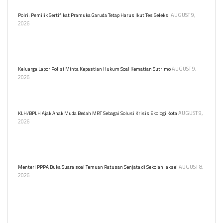
AUGUST 9,
Polri: Pemilik Sertifikat Pramuka Garuda Tetap Harus Ikut Tes Seleksi
2026
Kepolisian Negara Republik Indonesia (Polri) menegaskan pemilik
sertifikat Pramuka Garuda tetap harus mengikuti tes atau seleksi
untuk menjadi anggota Polri.
AUGUST 9,
Keluarga Lapor Polisi Minta Kepastian Hukum Soal Kematian Sutrimo
2026
Keluarga resmi melaporkan persoalan kematian Sutrimo ke
Polresta Banyumas.
AUGUST 9,
KLH/BPLH Ajak Anak Muda Bedah MRT Sebagai Solusi Krisis Ekologi Kota
2026
Kementerian Lingkungan Hidup gelar program KELANA untuk
edukasi lingkungan bagi pelajar untuk belajar tentang transportasi
berkelanjutan dan dampak ekologisnya.
AUGUST 8,
Menteri PPPA Buka Suara soal Temuan Ratusan Senjata di Sekolah Jaksel
2026
Menteri PPPA Arifah Fauzi prihatin atas temuan ratusan senjata
dan narkoba di sekolah swasta Jakarta. Ia mendorong lingkungan
belajar yang aman bagi anak.