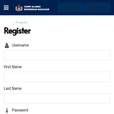
MEMBER
REGISTER
Home
Register
Register
Username
First Name
Last Name
Password