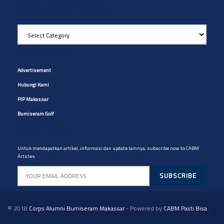
Pilih Artikel yg diinginkan
Pilih
Artikel
yg
Site Navigation
diinginkan
Advertisement
Hubungi Kami
PIP Makassar
Bumiseram Golf
Artikel CABM
Untuk mendapatkan artikel, informasi dan update lainnya, subscribe now to CABM
Articles.
© 2018
Corps Alumni Bumiseram Makassar
- Powered by
CABM Pasti Bisa
.