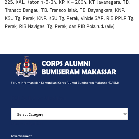
225, KAL. Katon 1-5-34, KP. X – 2004, KT. Jayanegara, TB.
Transco Bangau, TB. Transco Jalak, TB. Bayangkara, KNP.
KSU Tg. Perak, KNP. KSU Tg. Perak, Vihicle SAR, RIB PPLP Tg.
Perak, RIB Navigasi Tg. Perak, dan RIB Polairud. (aliy)
Forum Informasi dan Komunikasi Corps Alumni Bumiseram Makassar (CABM)
Pilih Artikel yg diinginkan
Pilih
Artikel
yg
Site Navigation
diinginkan
Advertisement