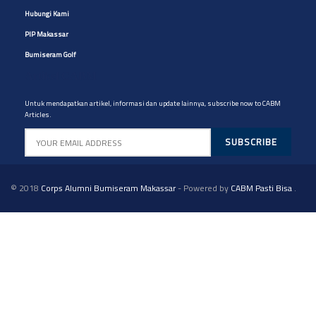
Hubungi Kami
PIP Makassar
Bumiseram Golf
Artikel CABM
Untuk mendapatkan artikel, informasi dan update lainnya, subscribe now to CABM
Articles.
© 2018
Corps Alumni Bumiseram Makassar
- Powered by
CABM Pasti Bisa
.