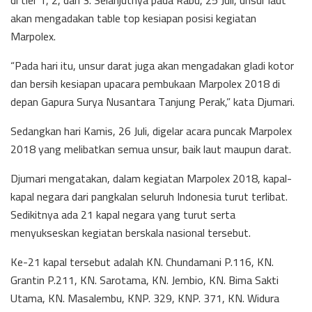
di tier 1, 2, dan 3. Selanjutnya pada Rabu, 25 Juli, unsur laut
akan mengadakan table top kesiapan posisi kegiatan
Marpolex.
“Pada hari itu, unsur darat juga akan mengadakan gladi kotor
dan bersih kesiapan upacara pembukaan Marpolex 2018 di
depan Gapura Surya Nusantara Tanjung Perak,” kata Djumari.
Sedangkan hari Kamis, 26 Juli, digelar acara puncak Marpolex
2018 yang melibatkan semua unsur, baik laut maupun darat.
Djumari mengatakan, dalam kegiatan Marpolex 2018, kapal-
kapal negara dari pangkalan seluruh Indonesia turut terlibat.
Sedikitnya ada 21 kapal negara yang turut serta
menyukseskan kegiatan berskala nasional tersebut.
Ke-21 kapal tersebut adalah KN. Chundamani P.116, KN.
Grantin P.211, KN. Sarotama, KN. Jembio, KN. Bima Sakti
Utama, KN. Masalembu, KNP. 329, KNP. 371, KN. Widura