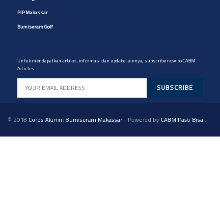
PIP Makassar
Bumiseram Golf
Artikel CABM
Untuk mendapatkan artikel, informasi dan update lainnya, subscribe now to CABM
Articles.
© 2018
Corps Alumni Bumiseram Makassar
- Powered by
CABM Pasti Bisa
.