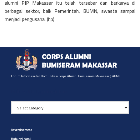
alumni PIP Makassar itu telah tersebar dan berkarya di
berbagai sektor, baik Pemerintah, BUMN, swasta sampai
menjadi pengusaha. (hp)
Forum Informasi dan Komunikasi Corps Alumni Bumiseram Makassar (CABM)
Pilih Artikel yg diinginkan
Pilih
Artikel
yg
Site Navigation
diinginkan
Advertisement
Hubungi Kami