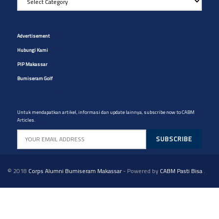
Artikel
yg
Site Navigation
diinginkan
Advertisement
Hubungi Kami
PIP Makassar
Bumiseram Golf
Artikel CABM
Untuk mendapatkan artikel, informasi dan update lainnya, subscribe now to CABM
Articles.
© 2018
Corps Alumni Bumiseram Makassar
- Powered by
CABM Pasti Bisa
.