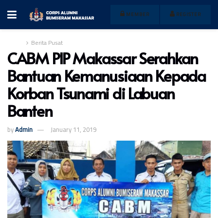
MEMBER
REGISTER
Home
Berita Pusat
CABM PIP Makassar Serahkan
Bantuan Kemanusiaan Kepada
Korban Tsunami di Labuan
Banten
by
Admin
January 11, 2019