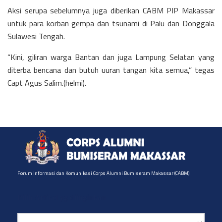
Aksi serupa sebelumnya juga diberikan CABM PIP Makassar
untuk para korban gempa dan tsunami di Palu dan Donggala
Sulawesi Tengah.
“Kini, giliran warga Bantan dan juga Lampung Selatan yang
diterba bencana dan butuh uuran tangan kita semua,” tegas
Capt Agus Salim.(helmi).
Forum Informasi dan Komunikasi Corps Alumni Bumiseram Makassar (CABM)
Pilih Artikel yg diinginkan
Pilih