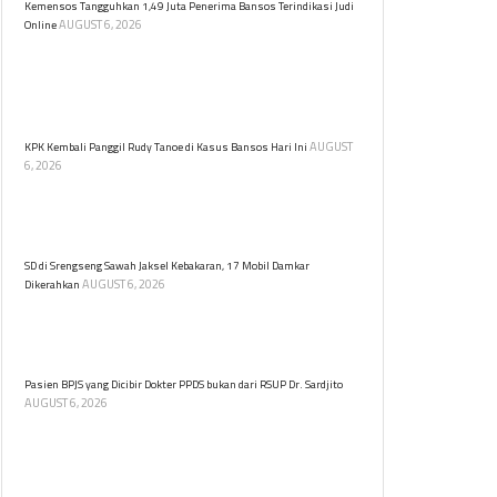
Kemensos Tangguhkan 1,49 Juta Penerima Bansos Terindikasi Judi
AUGUST 6, 2026
Online
Kemensos menangguhkan 1,49 juta KPM Program
Sembako terindikasi judi online. Verifikasi data
dilakukan untuk memastikan bantuan sosial tepat
sasaran.
AUGUST
KPK Kembali Panggil Rudy Tanoe di Kasus Bansos Hari Ini
6, 2026
Komisaris Utama PT Dosni Roha Logistik Bambang
Rudijanto Tanoesoedibjo kembali dipanggil KPK untuk
diperiksa terkait kasus dugaan korupsi bansos.
SD di Srengseng Sawah Jaksel Kebakaran, 17 Mobil Damkar
AUGUST 6, 2026
Dikerahkan
Kebakaran melanda sebuah sekolah dasar (SD) yang
berlokasi di Jalan Srengseng Sawah, Jagakarsa,
Jakarta Selatan pada Kamis (6/8) siang.
Pasien BPJS yang Dicibir Dokter PPDS bukan dari RSUP Dr. Sardjito
AUGUST 6, 2026
RSUP Dr. Sardjito meluruskan informasi bahwa
pasien BPJS yang menjadi objek cibiran dokter PPDS
di media sosial bukan berasal dari rumah sakit
tersebut.