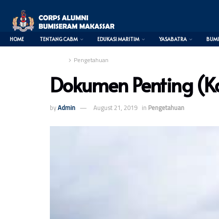
HOME
TENTANG CABM
EDUKASI MARITIM
YASABATRA
BUMI
Home
Pengetahuan
Dokumen Penting (Ka
0
by
Admin
August 21, 2019
in
Pengetahuan