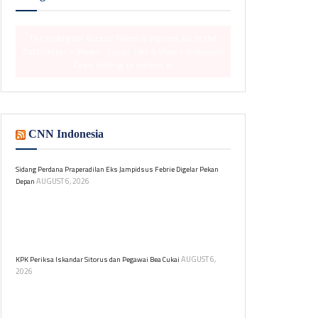
The Instagram Access Token is expired, Go to the
Customizer > JNews : Social, Like & View > Instagram
Feed Setting, to refresh it.
CNN Indonesia
Sidang Perdana Praperadilan Eks Jampidsus Febrie Digelar Pekan
AUGUST 6, 2026
Depan
Pengadilan Negeri Jakarta Selatan akan menggelar
sidang praperadilan mantan Jaksa Agung Muda,
Febrie Adriansyah, terkait kasus TPPU pada 18 dan 19
Agustus 2026.
AUGUST 6,
KPK Periksa Iskandar Sitorus dan Pegawai Bea Cukai
2026
Iskandar Sitorus diperiksa KPK sebagai saksi dalam
kasus dugaan korupsi di Ditjen Bea dan Cukai.