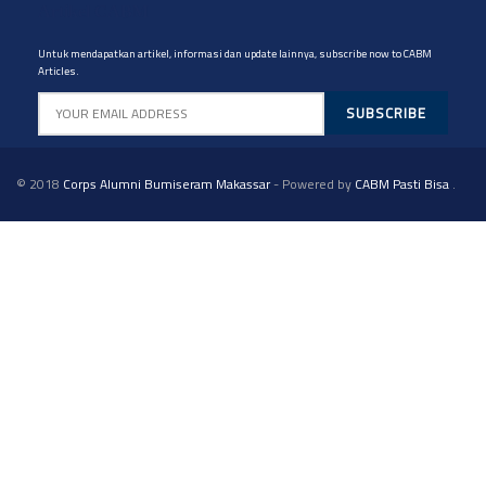
Artikel CABM
Untuk mendapatkan artikel, informasi dan update lainnya, subscribe now to CABM
Articles.
© 2018
Corps Alumni Bumiseram Makassar
- Powered by
CABM Pasti Bisa
.