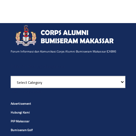
Forum Informasi dan Komunikasi Corps Alumni Bumiseram Makassar (CABM)
Pilih Artikel yg diinginkan
Pilih
Artikel
yg
Site Navigation
diinginkan
Advertisement
Hubungi Kami
PIP Makassar
Bumiseram Golf