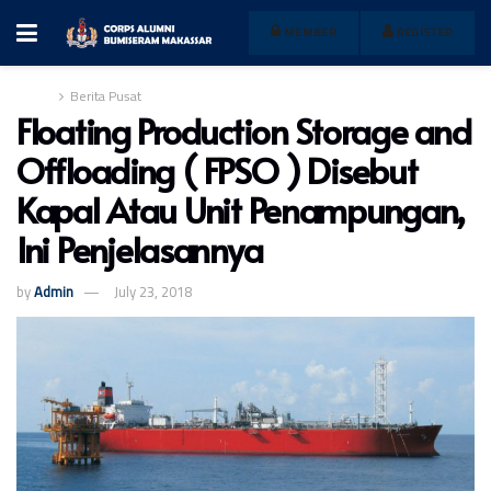
MEMBER
REGISTER
Home
Berita Pusat
Floating Production Storage and
Offloading ( FPSO ) Disebut
Kapal Atau Unit Penampungan,
Ini Penjelasannya
by
Admin
July 23, 2018