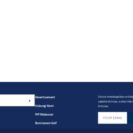
yg diinginkan
Site Navigation
Artikel CABM
Untuk mendapatkan artikel
Advertisement
update lainnya, subscribe
Hubungi Kami
Articles.
PIP Makassar
Bumiseram Golf