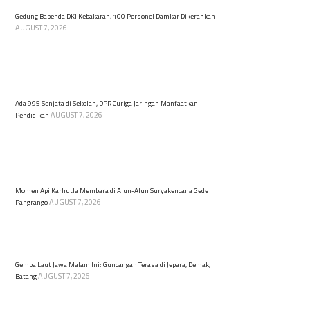
Gedung Bapenda DKI Kebakaran, 100 Personel Damkar Dikerahkan
AUGUST 7, 2026
Gedung Badan Pendapatan Daerah (Bapenda) DKI
Jakarta mengalami kebakaran pada Jumat (7/8)
malam. Dikutip dari Detik, sebanyak 100 personel
Damkar dikerahkan.
Ada 995 Senjata di Sekolah, DPR Curiga Jaringan Manfaatkan
AUGUST 7, 2026
Pendidikan
Anggota DPR Soedeson Tandra mendesak polisi usut
tuntas temuan 995 senjata dan narkoba di sekolah
swasta. Ia khawatir ada jaringan kejahatan di
baliknya.
Momen Api Karhutla Membara di Alun-Alun Suryakencana Gede
AUGUST 7, 2026
Pangrango
Kebakaran lahan melanda kawasan Alun-alun
Suryakencana di Taman Nasional Gunung Gede
Pangrango (TNGGP), Cianjur, Jawa Barat, Kamis (6/8).
Gempa Laut Jawa Malam Ini: Guncangan Terasa di Jepara, Demak,
AUGUST 7, 2026
Batang
Gempa magnitudo 5,0 terjadi di Laut Jawa malam ini,
tidak berpotensi tsunami. Guncangan dirasakan di