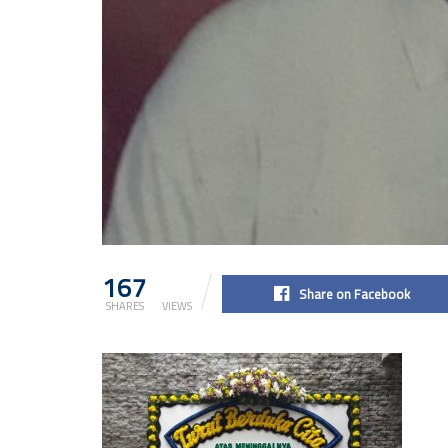
167
2k
Share on Facebook
SHARES
VIEWS