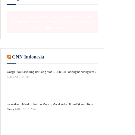
The Instagram Access Token is expired, Go to the
Customizer > JNews : Social, Like & View > Instagram
Feed Setting, to refresh it.
CNN Indonesia
Warga Riau Diserang Beruang Madu, BBKSDA Pasang Kandang Jebak
AUGUST 7, 2026
BBKSDA Riau tangani konflik antara beruang madu
dan warga di Desa Pangkalan Gondai. Tim melakukan
pemasangan kandang jebak untuk mitigasi.
Kecelakaan Maut di Lampu Merah, Mobil Polisi Bone Diklaim Rem
AUGUST 7, 2026
Blong
Kecelakaan tragis di Bone, mobil Ipda MA menabrak
motor dan menewaskan balita usai menerobos
lampu merah. Dari pemeriksaan Satlantas disebut
rem mobil blong.