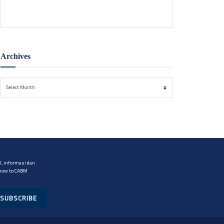
Jepara dan Demak, hingga Batang.
Archives
Archives
Select Month
, informasi dan
 now to CABM