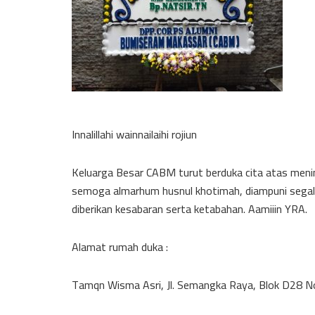
Innalillahi wainnailaihi rojiun
Keluarga Besar CABM turut berduka cita atas meni
semoga almarhum husnul khotimah, diampuni segal
diberikan kesabaran serta ketabahan. Aamiiin YRA.
Alamat rumah duka :
Tamqn Wisma Asri, Jl. Semangka Raya, Blok D28 