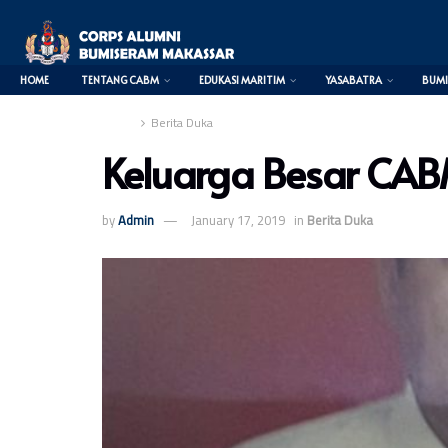
HOME
TENTANG CABM
EDUKASI MARITIM
YASABATRA
BUMI
Home
Berita Duka
Keluarga Besar CAB
0
by
Admin
January 17, 2019
in
Berita Duka