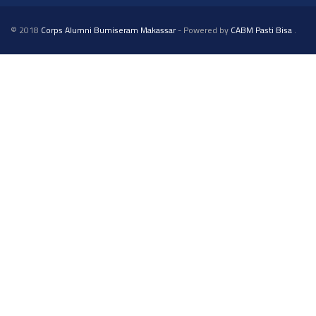
© 2018
Corps Alumni Bumiseram Makassar
- Powered by
CABM Pasti Bisa
.