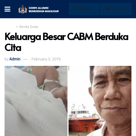
MEMBER
REGISTER
Home
Berita Duka
Keluarga Besar CABM Berduka
Cita
by
Admin
February 3, 2019