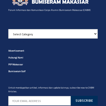
Forum Informasi dan Komunikasi Corps Alumni Bumiseram Makassar (CABM)
Pilih Artikel yg diinginkan
Pilih
Artikel
yg
Site Navigation
diinginkan
Advertisement
Hubungi Kami
PIP Makassar
Bumiseram Golf
Artikel CABM
Untuk mendapatkan artikel, informasi dan update lainnya, subscribe now to CABM
Articles.