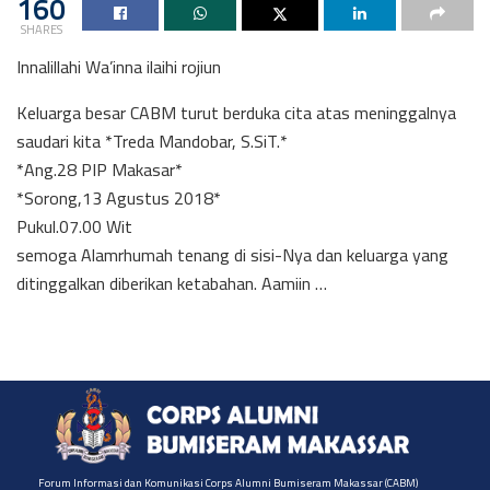
160
SHARES
Innalillahi Wa’inna ilaihi rojiun
Keluarga besar CABM turut berduka cita atas meninggalnya
saudari kita *Treda Mandobar, S.SiT.*
*Ang.28 PIP Makasar*
*Sorong,13 Agustus 2018*
Pukul.07.00 Wit
semoga Alamrhumah tenang di sisi-Nya dan keluarga yang
ditinggalkan diberikan ketabahan. Aamiin …
Forum Informasi dan Komunikasi Corps Alumni Bumiseram Makassar (CABM)