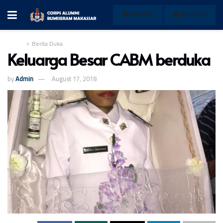
MEMBER
REGISTER
Home
Berita Duka
Keluarga Besar CABM berduka
by
Admin
August 17, 2018