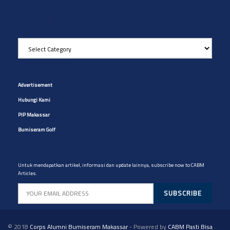
Pilih Artikel yg diinginkan
Pilih
Artikel
yg
Site Navigation
diinginkan
Advertisement
Hubungi Kami
PIP Makassar
Bumiseram Golf
Artikel CABM
Untuk mendapatkan artikel, informasi dan update lainnya, subscribe now to CABM
Articles.
© 2018
Corps Alumni Bumiseram Makassar
- Powered by
CABM Pasti Bisa
.