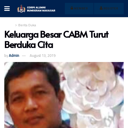
MEMBER
REGISTER
Home
Berita Duka
Keluarga Besar CABM Turut
Berduka Cita
by
Admin
August 13, 2019