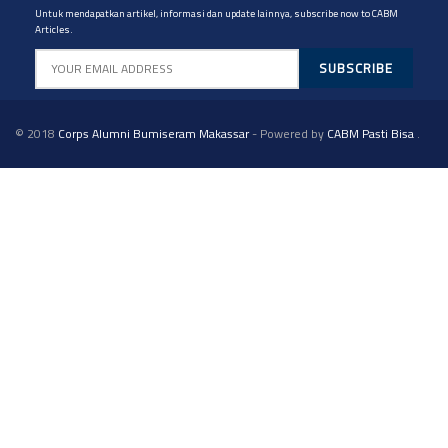
Untuk mendapatkan artikel, informasi dan update lainnya, subscribe now to CABM
Articles.
© 2018
Corps Alumni Bumiseram Makassar
- Powered by
CABM Pasti Bisa
.