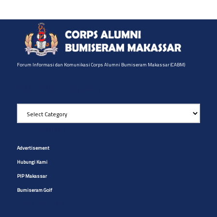
Forum Informasi dan Komunikasi Corps Alumni Bumiseram Makassar (CABM)
Pilih Artikel yg diinginkan
Pilih
Artikel
yg
Site Navigation
diinginkan
Advertisement
Hubungi Kami
PIP Makassar
Bumiseram Golf
Artikel CABM