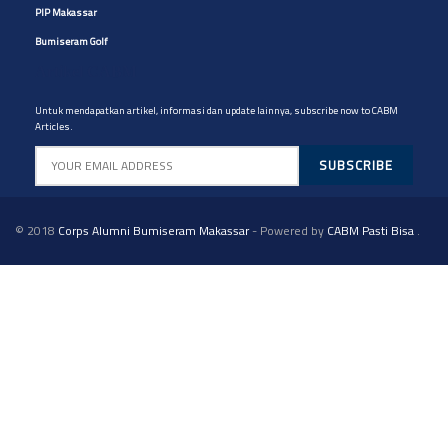
PIP Makassar
Bumiseram Golf
Artikel CABM
Untuk mendapatkan artikel, informasi dan update lainnya, subscribe now to CABM
Articles.
© 2018
Corps Alumni Bumiseram Makassar
- Powered by
CABM Pasti Bisa
.