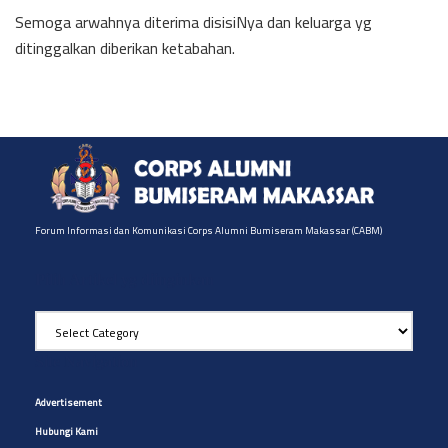
Semoga arwahnya diterima disisiNya dan keluarga yg
ditinggalkan diberikan ketabahan.
Forum Informasi dan Komunikasi Corps Alumni Bumiseram Makassar (CABM)
Pilih Artikel yg diinginkan
Pilih
Artikel
yg
Site Navigation
diinginkan
Advertisement
Hubungi Kami