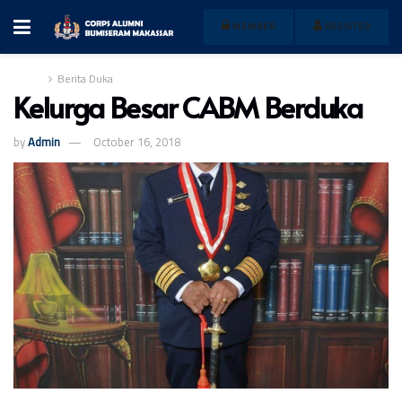
MEMBER
REGISTER
Home
Berita Duka
Kelurga Besar CABM Berduka
by
Admin
October 16, 2018