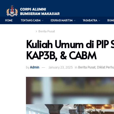
HOME
TENTANG CABM
EDUKASI MARITIM
YASABATRA
BUMI
Home
Berita Pusat
Kuliah Umum di PIP
KAP3B, & CABM
by
Admin
January 23, 2025
in
Berita Pusat
,
Diklat Perh