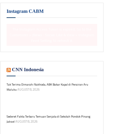
Instagram CABM
The Instagram Access Token is expired, Go to the
Customizer > JNews : Social, Like & View > Instagram
Feed Setting, to refresh it.
CNN Indonesia
Tak Terima Dimarahi Nakhoda, ABK Bakar Kapal di Perairan Aru
AUGUST 8, 2026
Maluku
Seorang ABK membakar kapal penangkap cumi
setelah dimarahi nakhoda di Perairan Aru. Dari 33
orang, 32 selamat, satu masih hilang.
Sederet Fakta Terbaru Temuan Senjata di Sekolah Pondok Pinang
AUGUST 8, 2026
Jaksel
Ratusan senjata ditemukan di sebuah sekolah swasta
di Pondok Pinang, Kebayoran Lama, Jakarta Selatan.