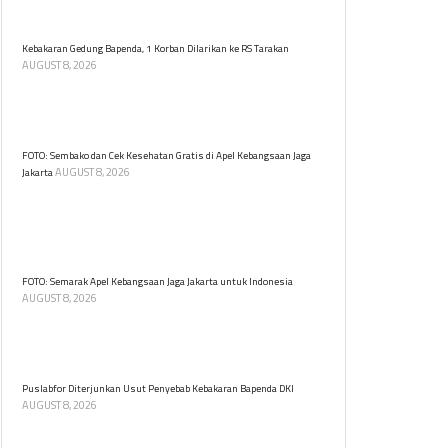
Berikut fakta-faktanya.
Kebakaran Gedung Bapenda, 1 Korban Dilarikan ke RS Tarakan
AUGUST 8, 2026
Kebakaran di Gedung Bapenda DKI Jakarta
menyebabkan satu korban dilarikan di RSUD Tarakan.
Tidak ada korban jiwa dalam insiden ini.
FOTO: Sembako dan Cek Kesehatan Gratis di Apel Kebangsaan Jaga
AUGUST 8, 2026
Jakarta
Warga berbondong memadati tenda cek kesehatan
dan sembako gratis di Apel Kebangsaan Jaga Jakarta
untuk Indonesia di Kawasan Monas, Jakarta, Sabtu
(8/8).
FOTO: Semarak Apel Kebangsaan Jaga Jakarta untuk Indonesia
AUGUST 8, 2026
Apel Kebangsaan Jaga Jakarta untuk Indonesia digelar
di Lapangan Monumen Nasional (Monas), Jakarta
Pusat, Sabtu (8/8) pagi.
Puslabfor Diterjunkan Usut Penyebab Kebakaran Bapenda DKI
AUGUST 8, 2026
Puslabfor Polri diterjunkan guna mengusut pemicu
kebakaran di Gedung Badan Pendapatan Daerah