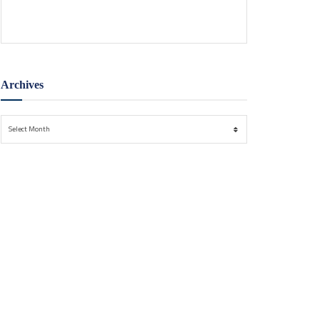
(Bapenda) DKI Jakarta pada Jumat (7/8).
Archives
Archives
Select Month