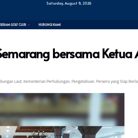
Saturday, August 8, 2026
SERAM GOLF CLUB
HUBUNGI KAMI
 Semarang bersama Ketua 
ubungan Laut
,
Kementerian Perhubungan
,
Pengetahuan
,
Perwira yang Siap Berla