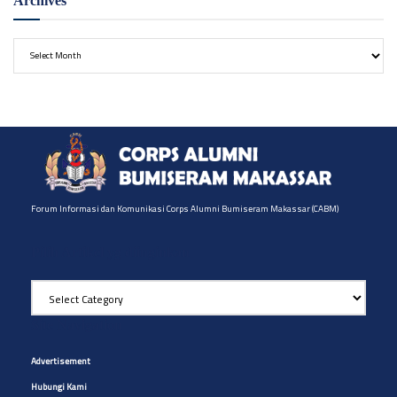
Archives
Archives
Forum Informasi dan Komunikasi Corps Alumni Bumiseram Makassar (CABM)
Pilih Artikel yg diinginkan
Pilih
Artikel
yg
Site Navigation
diinginkan
Advertisement
Hubungi Kami