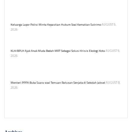
Kepolisian Negara Republik Indonesia (Polri) menegaskan pemilik
sertifikat Pramuka Garuda tetap harus mengikuti tes atau seleksi
untuk menjadi anggota Polri.
AUGUST 9,
Keluarga Lapor Polisi Minta Kepastian Hukum Soal Kematian Sutrimo
2026
Keluarga resmi melaporkan persoalan kematian Sutrimo ke
Polresta Banyumas.
AUGUST 9,
KLH/BPLH Ajak Anak Muda Bedah MRT Sebagai Solusi Krisis Ekologi Kota
2026
Kementerian Lingkungan Hidup gelar program KELANA untuk
edukasi lingkungan bagi pelajar untuk belajar tentang transportasi
berkelanjutan dan dampak ekologisnya.
AUGUST 8,
Menteri PPPA Buka Suara soal Temuan Ratusan Senjata di Sekolah Jaksel
2026
Menteri PPPA Arifah Fauzi prihatin atas temuan ratusan senjata
dan narkoba di sekolah swasta Jakarta. Ia mendorong lingkungan
belajar yang aman bagi anak.