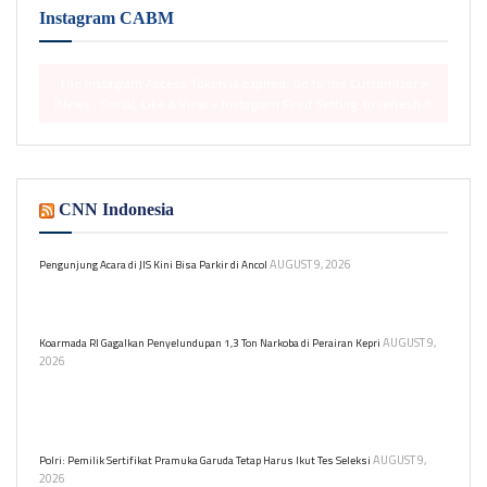
Instagram CABM
The Instagram Access Token is expired, Go to the Customizer >
JNews : Social, Like & View > Instagram Feed Setting, to refresh it.
CNN Indonesia
AUGUST 9, 2026
Pengunjung Acara di JIS Kini Bisa Parkir di Ancol
Gubernur DKI Jakarta meminta pengelola JIS dan Ancol kolaborasi
dalam pengelolaan parkir untuk acara di JIS.
AUGUST 9,
Koarmada RI Gagalkan Penyelundupan 1,3 Ton Narkoba di Perairan Kepri
2026
Komando Armada Republik Indonesia (Koarmada RI)
menggagalkan upaya penyelundupan narkoba melalui jalur laut di
perairan Tanjung Berakit, Kepulauan Riau.
AUGUST 9,
Polri: Pemilik Sertifikat Pramuka Garuda Tetap Harus Ikut Tes Seleksi
2026