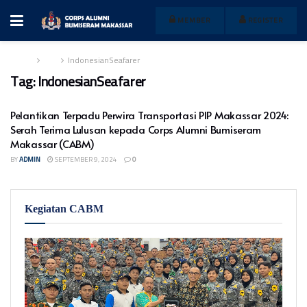
MEMBER
REGISTER
Home
Tag
IndonesianSeafarer
Tag:
IndonesianSeafarer
Pelantikan Terpadu Perwira Transportasi PIP Makassar 2024:
Serah Terima Lulusan kepada Corps Alumni Bumiseram
Makassar (CABM)
BY
ADMIN
SEPTEMBER 9, 2024
0
Kegiatan CABM