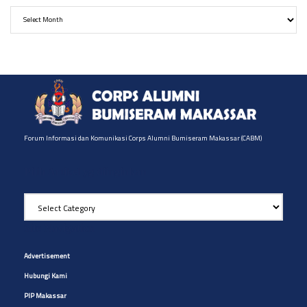
Archives
Forum Informasi dan Komunikasi Corps Alumni Bumiseram Makassar (CABM)
Pilih Artikel yg diinginkan
Pilih
Artikel
yg
Site Navigation
diinginkan
Advertisement
Hubungi Kami
PIP Makassar