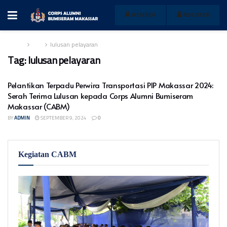
MEMBER
REGISTER
Home
Tag
lulusan pelayaran
Tag:
lulusan pelayaran
Pelantikan Terpadu Perwira Transportasi PIP Makassar 2024:
Serah Terima Lulusan kepada Corps Alumni Bumiseram
Makassar (CABM)
BY
ADMIN
SEPTEMBER 9, 2024
0
Kegiatan CABM