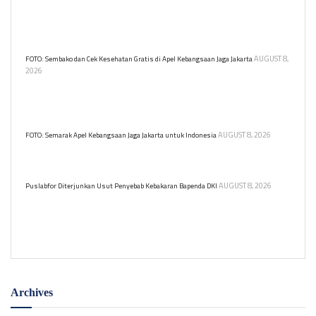
Kebakaran di Gedung Bapenda DKI Jakarta menyebabkan satu
korban dilarikan di RSUD Tarakan. Tidak ada korban jiwa dalam
insiden ini.
AUGUST 8,
FOTO: Sembako dan Cek Kesehatan Gratis di Apel Kebangsaan Jaga Jakarta
2026
Warga berbondong memadati tenda cek kesehatan dan sembako
gratis di Apel Kebangsaan Jaga Jakarta untuk Indonesia di Kawasan
Monas, Jakarta, Sabtu (8/8).
AUGUST 8, 2026
FOTO: Semarak Apel Kebangsaan Jaga Jakarta untuk Indonesia
Apel Kebangsaan Jaga Jakarta untuk Indonesia digelar di Lapangan
Monumen Nasional (Monas), Jakarta Pusat, Sabtu (8/8) pagi.
AUGUST 8, 2026
Puslabfor Diterjunkan Usut Penyebab Kebakaran Bapenda DKI
Puslabfor Polri diterjunkan guna mengusut pemicu kebakaran di
Gedung Badan Pendapatan Daerah (Bapenda) DKI Jakarta pada
Jumat (7/8).
Archives