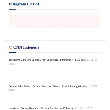
Instagram CABM
The Instagram Access Token is expired, Go to the Customizer >
JNews : Social, Like & View > Instagram Feed Setting, to refresh it.
CNN Indonesia
AUGUST 8,
Tak Terima Dimarahi Nakhoda, ABK Bakar Kapal di Perairan Aru Maluku
2026
Seorang ABK membakar kapal penangkap cumi setelah dimarahi
nakhoda di Perairan Aru. Dari 33 orang, 32 selamat, satu masih
hilang.
AUGUST 8,
Sederet Fakta Terbaru Temuan Senjata di Sekolah Pondok Pinang Jaksel
2026
Ratusan senjata ditemukan di sebuah sekolah swasta di Pondok
Pinang, Kebayoran Lama, Jakarta Selatan. Berikut fakta-faktanya.
AUGUST 8, 2026
Kebakaran Gedung Bapenda, 1 Korban Dilarikan ke RS Tarakan