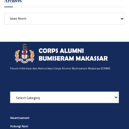
Archives
Archives
Forum Informasi dan Komunikasi Corps Alumni Bumiseram Makassar (CABM)
Pilih Artikel yg diinginkan
Pilih
Artikel
yg
Site Navigation
diinginkan
Advertisement
Hubungi Kami