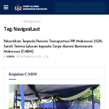
MEMBER
REGISTER
Home
Tag
NavigasiLaut
Tag:
NavigasiLaut
Pelantikan Terpadu Perwira Transportasi PIP Makassar 2024:
Serah Terima Lulusan kepada Corps Alumni Bumiseram
Makassar (CABM)
BY
ADMIN
SEPTEMBER 9, 2024
0
Kegiatan CABM