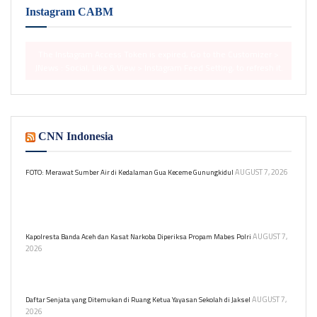
Instagram CABM
The Instagram Access Token is expired, Go to the Customizer >
JNews : Social, Like & View > Instagram Feed Setting, to refresh it.
CNN Indonesia
AUGUST 7, 2026
FOTO: Merawat Sumber Air di Kedalaman Gua Keceme Gunungkidul
Kegiatan ini dilakukan untuk menjaga pasokan air bersih tetap
tersedia bagi warga yang bergantung pada sumber air tersebut
selama musim kemarau.
AUGUST 7,
Kapolresta Banda Aceh dan Kasat Narkoba Diperiksa Propam Mabes Polri
2026
Kapolresta Banda Aceh Kombes Pol Andi Kirana dan Kasat
Narkoba AKP Muhammad Jabir diperiksa di Mabes Polri.
AUGUST 7,
Daftar Senjata yang Ditemukan di Ruang Ketua Yayasan Sekolah di Jaksel
2026