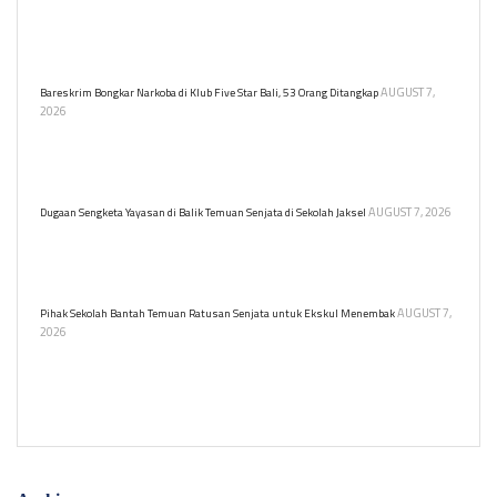
Polisi menemukan 995 senjata, termasuk airsoft gun dan senjata
api, di yayasan sekolah swasta di Pondok Pinang. Berikut
rinciannya.
AUGUST 7,
Bareskrim Bongkar Narkoba di Klub Five Star Bali, 53 Orang Ditangkap
2026
Bareskrim Polri menggerebek kelab malam Five Star di Denpasar,
Bali, mengamankan 53 orang terkait peredaran narkoba. Informasi
lebih lanjut menyusul.
AUGUST 7, 2026
Dugaan Sengketa Yayasan di Balik Temuan Senjata di Sekolah Jaksel
Alhadid Endar Putra selaku kuasa hukum eks ketua yayasan sebuah
sekolah swasta di Jakarta Selatan menyebut ada sengketa yayasan
di balik temuan ratusan senjata.
AUGUST 7,
Pihak Sekolah Bantah Temuan Ratusan Senjata untuk Ekskul Menembak
2026
Sekolah swasta di Pondok Pinang bantah ratusan senjata terkait
ekstrakurikuler menembak. Kuasa hukum ungkap penyimpanan
senjata akibat sengketa yayasan.