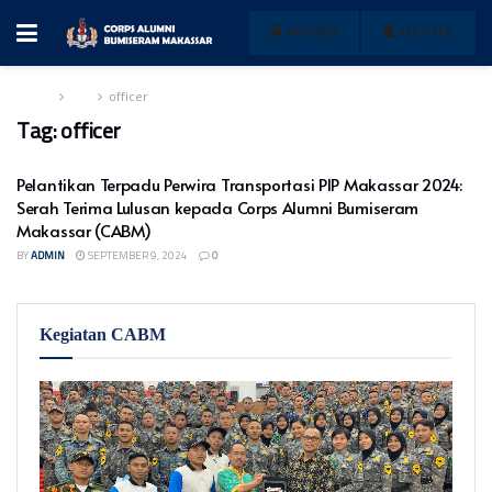
MEMBER
REGISTER
Home
Tag
officer
Tag:
officer
Pelantikan Terpadu Perwira Transportasi PIP Makassar 2024:
Serah Terima Lulusan kepada Corps Alumni Bumiseram
Makassar (CABM)
BY
ADMIN
SEPTEMBER 9, 2024
0
Kegiatan CABM