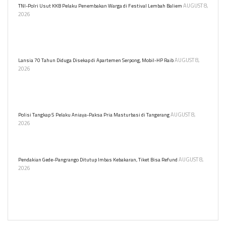
AUGUST 8,
TNI-Polri Usut KKB Pelaku Penembakan Warga di Festival Lembah Baliem
2026
Serangan mendadak tersebut menyasar warga sipil yang hendak
menyaksikan gelaran Festival Budaya Lembah Baliem (FBLB) 2026
di Distrik Walesi, Papua Pegunungan.
AUGUST 8,
Lansia 70 Tahun Diduga Disekap di Apartemen Serpong, Mobil-HP Raib
2026
Seorang lansia mengaku menjadi korban penyekapan dan
perampokan di apartemen Serpong. Ia kehilangan mobil,
handphone, dan dokumen penting.
AUGUST 8,
Polisi Tangkap 5 Pelaku Aniaya-Paksa Pria Masturbasi di Tangerang
2026
Polresta Tangerang menangkap lima tersangka penyiksaan dan
pelecehan seksual terhadap karyawan bank keliling.
AUGUST 8,
Pendakian Gede-Pangrango Ditutup Imbas Kebakaran, Tiket Bisa Refund
2026
Pendakian Gunung Gede-Pangrango ditutup sementara akibat
kebakaran lahan. Penutupan berlaku 7-11 Agustus 2026 untuk
keselamatan pendaki dan pemulihan kawasan.