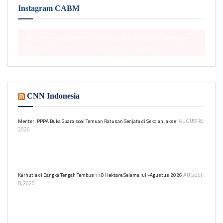
Instagram CABM
The Instagram Access Token is expired, Go to the Customizer >
JNews : Social, Like & View > Instagram Feed Setting, to refresh it.
CNN Indonesia
AUGUST 8,
Menteri PPPA Buka Suara soal Temuan Ratusan Senjata di Sekolah Jaksel
2026
Menteri PPPA Arifah Fauzi prihatin atas temuan ratusan senjata
dan narkoba di sekolah swasta Jakarta. Ia mendorong lingkungan
belajar yang aman bagi anak.
AUGUST
Karhutla di Bangka Tengah Tembus 118 Hektare Selama Juli-Agustus 2026
8, 2026
Kepala BPBD Kabupaten Bangka Tengah, Yudi Shabara,
mengonfirmasi bahwa luasan tersebut merupakan akumulasi dari
seluruh penanganan insiden kebakaran lahan.