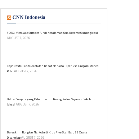
CNN Indonesia
FOTO: Merawat Sumber Air di Kedalaman Gua Keceme Gunungkidul
AUGUST 7, 2026
Kegiatan ini dilakukan untuk menjaga pasokan air
bersih tetap tersedia bagi warga yang bergantung
pada sumber air tersebut selama musim kemarau.
Kapolresta Banda Aceh dan Kasat Narkoba Diperiksa Propam Mabes
AUGUST 7, 2026
Polri
Kapolresta Banda Aceh Kombes Pol Andi Kirana dan
Kasat Narkoba AKP Muhammad Jabir diperiksa di
Mabes Polri.
Daftar Senjata yang Ditemukan di Ruang Ketua Yayasan Sekolah di
AUGUST 7, 2026
Jaksel
Polisi menemukan 995 senjata, termasuk airsoft gun
dan senjata api, di yayasan sekolah swasta di Pondok
Pinang. Berikut rinciannya.
Bareskrim Bongkar Narkoba di Klub Five Star Bali, 53 Orang
AUGUST 7, 2026
Ditangkap