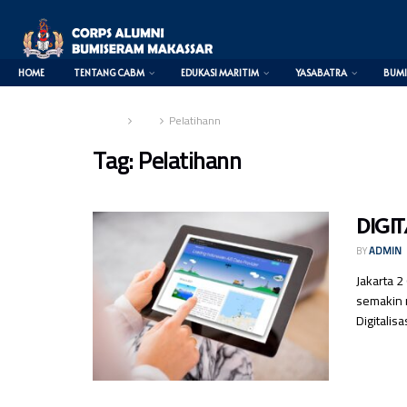
HOME
TENTANG CABM
EDUKASI MARITIM
YASABATRA
BUMI
Home
Tag
Pelatihann
Tag:
Pelatihann
DIGIT
BY
ADMIN
Jakarta 
semakin m
Digitalisa