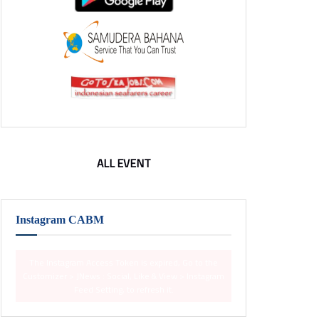
ALL EVENT
Instagram CABM
The Instagram Access Token is expired, Go to the
Customizer > JNews : Social, Like & View > Instagram
Feed Setting, to refresh it.