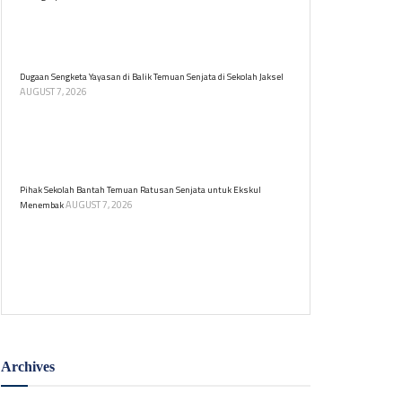
Bareskrim Polri menggerebek kelab malam Five Star
di Denpasar, Bali, mengamankan 53 orang terkait
peredaran narkoba. Informasi lebih lanjut menyusul.
Dugaan Sengketa Yayasan di Balik Temuan Senjata di Sekolah Jaksel
AUGUST 7, 2026
Alhadid Endar Putra selaku kuasa hukum eks ketua
yayasan sebuah sekolah swasta di Jakarta Selatan
menyebut ada sengketa yayasan di balik temuan
ratusan senjata.
Pihak Sekolah Bantah Temuan Ratusan Senjata untuk Ekskul
AUGUST 7, 2026
Menembak
Sekolah swasta di Pondok Pinang bantah ratusan
senjata terkait ekstrakurikuler menembak. Kuasa
hukum ungkap penyimpanan senjata akibat sengketa
yayasan.
Archives