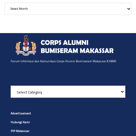
Archives
Forum Informasi dan Komunikasi Corps Alumni Bumiseram Makassar (CABM)
Pilih Artikel yg diinginkan
Pilih
Artikel
yg
Site Navigation
diinginkan
Advertisement
Hubungi Kami
PIP Makassar