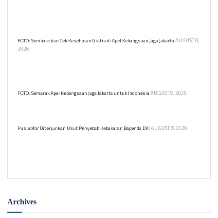
Kebakaran di Gedung Bapenda DKI Jakarta menyebabkan satu
korban dilarikan di RSUD Tarakan. Tidak ada korban jiwa dalam
insiden ini.
AUGUST 8,
FOTO: Sembako dan Cek Kesehatan Gratis di Apel Kebangsaan Jaga Jakarta
2026
Warga berbondong memadati tenda cek kesehatan dan sembako
gratis di Apel Kebangsaan Jaga Jakarta untuk Indonesia di Kawasan
Monas, Jakarta, Sabtu (8/8).
AUGUST 8, 2026
FOTO: Semarak Apel Kebangsaan Jaga Jakarta untuk Indonesia
Apel Kebangsaan Jaga Jakarta untuk Indonesia digelar di Lapangan
Monumen Nasional (Monas), Jakarta Pusat, Sabtu (8/8) pagi.
AUGUST 8, 2026
Puslabfor Diterjunkan Usut Penyebab Kebakaran Bapenda DKI
Puslabfor Polri diterjunkan guna mengusut pemicu kebakaran di
Gedung Badan Pendapatan Daerah (Bapenda) DKI Jakarta pada
Jumat (7/8).
Archives