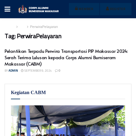
MEMBER
REGISTER
Home
Tag
PerwiraPelayaran
Tag:
PerwiraPelayaran
Pelantikan Terpadu Perwira Transportasi PIP Makassar 2024:
Serah Terima Lulusan kepada Corps Alumni Bumiseram
Makassar (CABM)
BY
ADMIN
SEPTEMBER 9, 2024
0
Kegiatan CABM