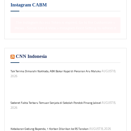
Instagram CABM
The Instagram Access Token is expired, Go to the Customizer >
JNews : Social, Like & View > Instagram Feed Setting, to refresh it.
CNN Indonesia
AUGUST 8,
Tak Terima Dimarahi Nakhoda, ABK Bakar Kapal di Perairan Aru Maluku
2026
Seorang ABK membakar kapal penangkap cumi setelah dimarahi
nakhoda di Perairan Aru. Dari 33 orang, 32 selamat, satu masih
hilang.
AUGUST 8,
Sederet Fakta Terbaru Temuan Senjata di Sekolah Pondok Pinang Jaksel
2026
Ratusan senjata ditemukan di sebuah sekolah swasta di Pondok
Pinang, Kebayoran Lama, Jakarta Selatan. Berikut fakta-faktanya.
AUGUST 8, 2026
Kebakaran Gedung Bapenda, 1 Korban Dilarikan ke RS Tarakan