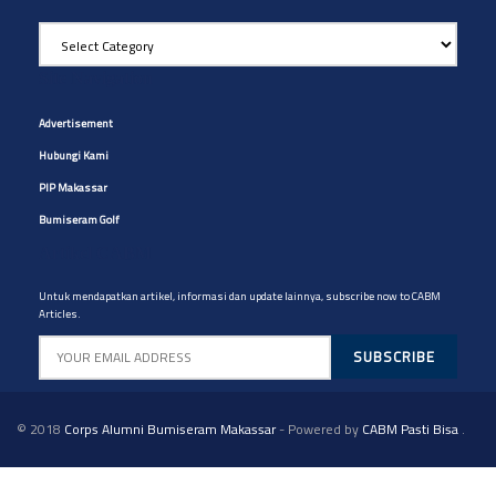
Pilih
Artikel
yg
Site Navigation
diinginkan
Advertisement
Hubungi Kami
PIP Makassar
Bumiseram Golf
Artikel CABM
Untuk mendapatkan artikel, informasi dan update lainnya, subscribe now to CABM
Articles.
© 2018
Corps Alumni Bumiseram Makassar
- Powered by
CABM Pasti Bisa
.