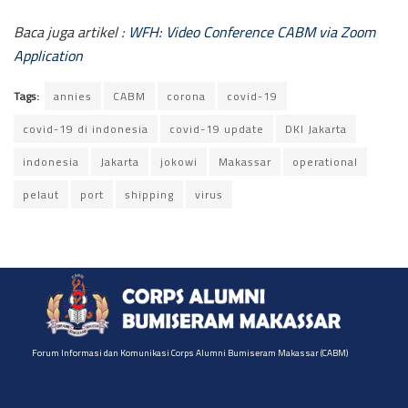
Baca juga artikel :
WFH: Video Conference CABM via Zoom
Application
Tags:
annies
CABM
corona
covid-19
covid-19 di indonesia
covid-19 update
DKI Jakarta
indonesia
Jakarta
jokowi
Makassar
operational
pelaut
port
shipping
virus
Forum Informasi dan Komunikasi Corps Alumni Bumiseram Makassar (CABM)
Pilih Artikel yg diinginkan