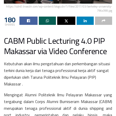
https://cdn0.tnwcdn.com/wp-content/blogs.dir/1/files/2017/03/berkeley-university-
796x398.jpg
180
SHARES
CABM Public Lecturing 4.0 PIP
Makassar via Video Conference
Kebutuhan akan ilmu pengetahuan dan perkembangan situasi
terkini dunia kerja dari tenaga professional kerja aktif sangat
diperlukan oleh Taruna Politeknik Ilmu Pelayaran (PIP)
Makassar .
Mengingat Alumni Politeknik Ilmu Pelayaran Makassar yang
tergabung dalam Corps Alumni Bumiseram Makassar (CABM)
merupakan tenaga professional aktif di dunia shipping and
port industry, pemerintahan dan pelaku binsis, maka