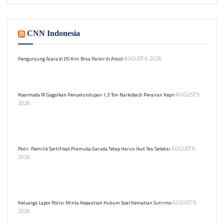
CNN Indonesia
AUGUST 9, 2026
Pengunjung Acara di JIS Kini Bisa Parkir di Ancol
Gubernur DKI Jakarta meminta pengelola JIS dan Ancol kolaborasi
dalam pengelolaan parkir untuk acara di JIS.
AUGUST 9,
Koarmada RI Gagalkan Penyelundupan 1,3 Ton Narkoba di Perairan Kepri
2026
Komando Armada Republik Indonesia (Koarmada RI)
menggagalkan upaya penyelundupan narkoba melalui jalur laut di
perairan Tanjung Berakit, Kepulauan Riau.
AUGUST 9,
Polri: Pemilik Sertifikat Pramuka Garuda Tetap Harus Ikut Tes Seleksi
2026
Kepolisian Negara Republik Indonesia (Polri) menegaskan pemilik
sertifikat Pramuka Garuda tetap harus mengikuti tes atau seleksi
untuk menjadi anggota Polri.
AUGUST 9,
Keluarga Lapor Polisi Minta Kepastian Hukum Soal Kematian Sutrimo
2026
Keluarga resmi melaporkan persoalan kematian Sutrimo ke