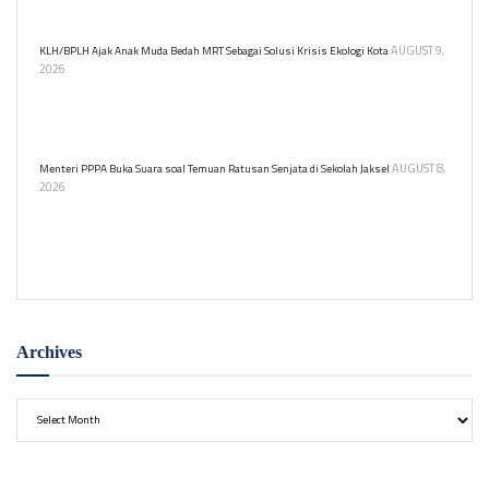
Polresta Banyumas.
AUGUST 9,
KLH/BPLH Ajak Anak Muda Bedah MRT Sebagai Solusi Krisis Ekologi Kota
2026
Kementerian Lingkungan Hidup gelar program KELANA untuk
edukasi lingkungan bagi pelajar untuk belajar tentang transportasi
berkelanjutan dan dampak ekologisnya.
AUGUST 8,
Menteri PPPA Buka Suara soal Temuan Ratusan Senjata di Sekolah Jaksel
2026
Menteri PPPA Arifah Fauzi prihatin atas temuan ratusan senjata
dan narkoba di sekolah swasta Jakarta. Ia mendorong lingkungan
belajar yang aman bagi anak.
Archives
Archives