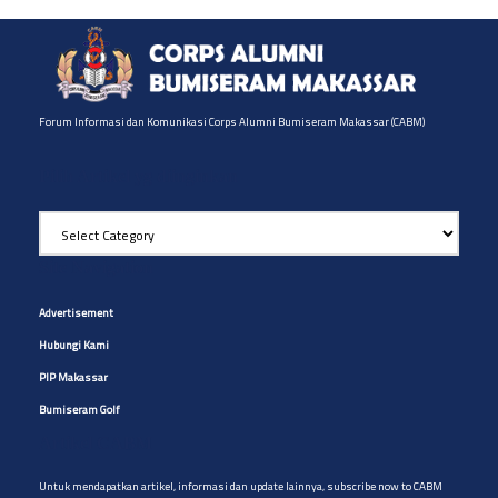
Forum Informasi dan Komunikasi Corps Alumni Bumiseram Makassar (CABM)
Pilih Artikel yg diinginkan
Pilih
Artikel
yg
Site Navigation
diinginkan
Advertisement
Hubungi Kami
PIP Makassar
Bumiseram Golf
Artikel CABM
Untuk mendapatkan artikel, informasi dan update lainnya, subscribe now to CABM