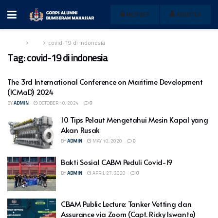
MEMBER
REGISTER
Home
Tag
covid-19 di indonesia
Tag:
covid-19 di indonesia
The 3rd International Conference on Maritime Development
(ICMaD) 2024
BY
ADMIN
OCTOBER 10, 2024
0
10 Tips Pelaut Mengetahui Mesin Kapal yang
Akan Rusak
BY
ADMIN
MAY 10, 2020
0
Bakti Sosial CABM Peduli Covid-19
BY
ADMIN
APRIL 27, 2020
0
CBAM Public Lecture: Tanker Vetting dan
Assurance via Zoom (Capt. Ricky Iswanto)