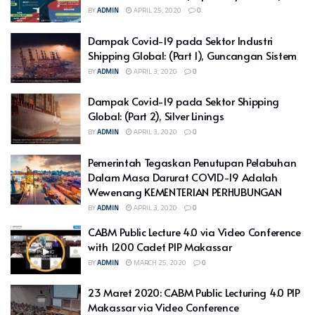
BY
ADMIN
APRIL 25, 2020
0
Dampak Covid-19 pada Sektor Industri
Shipping Global: (Part 1), Guncangan Sistem
BY
ADMIN
APRIL 3, 2020
0
Dampak Covid-19 pada Sektor Shipping
Global: (Part 2), Silver Linings
BY
ADMIN
APRIL 3, 2020
0
Pemerintah Tegaskan Penutupan Pelabuhan
Dalam Masa Darurat COVID-19 Adalah
Wewenang KEMENTERIAN PERHUBUNGAN
BY
ADMIN
APRIL 3, 2020
0
CABM Public Lecture 4.0 via Video Conference
with 1200 Cadet PIP Makassar
BY
ADMIN
MARCH 25, 2020
0
23 Maret 2020: CABM Public Lecturing 4.0 PIP
Makassar via Video Conference