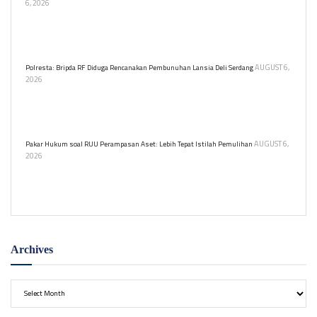
6, 2026
Keluarga korban KMP Mutiara Sentosa II yang hilang diminta
melapor ke Polres Tanjung Perak atau KSOP untuk mendukung
proses pencarian oleh Basarnas.
AUGUST 6,
Polresta: Bripda RF Diduga Rencanakan Pembunuhan Lansia Deli Serdang
2026
Bripda RF ditetapkan sebagai tersangka pembunuhan berencana
nenek Nurlis di Deliserdang. Tersangka merusak CCTV sebelum
kejadian dan melarikan diri setelahnya.
AUGUST 6,
Pakar Hukum soal RUU Perampasan Aset: Lebih Tepat Istilah Pemulihan
2026
Guru Besar Hukum Unissula usulkan istilah 'pemulihan aset' dalam
RUU Perampasan Aset agar lebih restoratif.
Archives
Archives