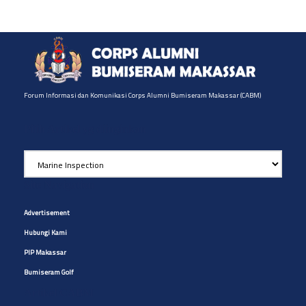
Forum Informasi dan Komunikasi Corps Alumni Bumiseram Makassar (CABM)
Pilih Artikel yg diinginkan
Pilih
Artikel
yg
Site Navigation
diinginkan
Advertisement
Hubungi Kami
PIP Makassar
Bumiseram Golf
Artikel CABM