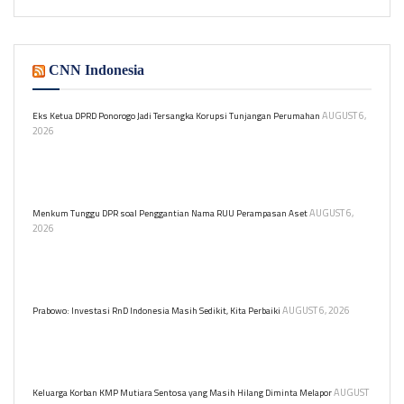
CNN Indonesia
AUGUST 6,
Eks Ketua DPRD Ponorogo Jadi Tersangka Korupsi Tunjangan Perumahan
2026
Kejari Ponorogo menetapkan mantan Ketua DPRD SN sebagai
tersangka korupsi tunjangan anggota DPRD, merugikan negara
Rp3,6 miliar.
AUGUST 6,
Menkum Tunggu DPR soal Penggantian Nama RUU Perampasan Aset
2026
Menkum Supratman menunggu kabar DPR tentang usulan
penggantian nama RUU Perampasan Aset. RUU ini sudah masuk
prolegnas dan mendapat masukan dari para ahli.
AUGUST 6, 2026
Prabowo: Investasi RnD Indonesia Masih Sedikit, Kita Perbaiki
Presiden Prabowo Subianto mengakui rendahnya investasi RnD di
Indonesia dan berkomitmen untuk meningkatkannya. Ia
menekankan pentingnya kualitas pendidikan.
AUGUST
Keluarga Korban KMP Mutiara Sentosa yang Masih Hilang Diminta Melapor