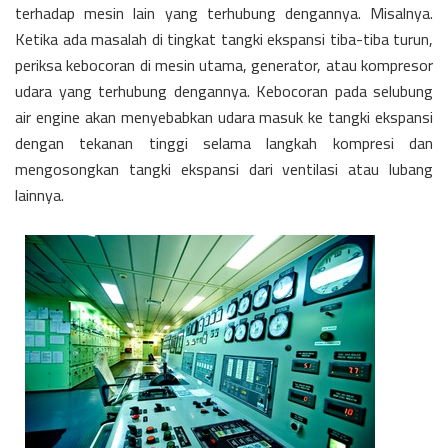
terhadap mesin lain yang terhubung dengannya. Misalnya.
Ketika ada masalah di tingkat tangki ekspansi tiba-tiba turun,
periksa kebocoran di mesin utama, generator, atau kompresor
udara yang terhubung dengannya. Kebocoran pada selubung
air engine akan menyebabkan udara masuk ke tangki ekspansi
dengan tekanan tinggi selama langkah kompresi dan
mengosongkan tangki ekspansi dari ventilasi atau lubang
lainnya.