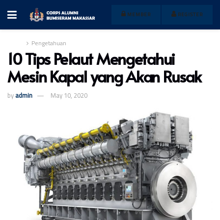
MEMBER
REGISTER
Home
Pengetahuan
10 Tips Pelaut Mengetahui
Mesin Kapal yang Akan Rusak
by
admin
May 10, 2020