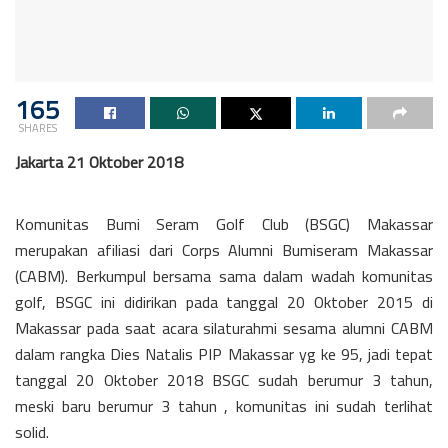
165
SHARES
Jakarta 21 Oktober 2018
Komunitas Bumi Seram Golf Club (BSGC) Makassar
merupakan afiliasi dari Corps Alumni Bumiseram Makassar
(CABM). Berkumpul bersama sama dalam wadah komunitas
golf, BSGC ini didirikan pada tanggal 20 Oktober 2015 di
Makassar pada saat acara silaturahmi sesama alumni CABM
dalam rangka Dies Natalis PIP Makassar yg ke 95, jadi tepat
tanggal 20 Oktober 2018 BSGC sudah berumur 3 tahun,
meski baru berumur 3 tahun , komunitas ini sudah terlihat
solid.