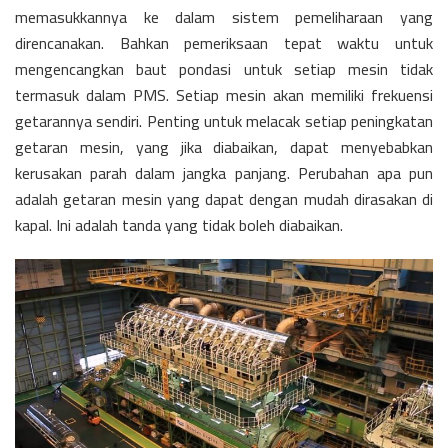
memasukkannya ke dalam sistem pemeliharaan yang
direncanakan. Bahkan pemeriksaan tepat waktu untuk
mengencangkan baut pondasi untuk setiap mesin tidak
termasuk dalam PMS. Setiap mesin akan memiliki frekuensi
getarannya sendiri. Penting untuk melacak setiap peningkatan
getaran mesin, yang jika diabaikan, dapat menyebabkan
kerusakan parah dalam jangka panjang. Perubahan apa pun
adalah getaran mesin yang dapat dengan mudah dirasakan di
kapal. Ini adalah tanda yang tidak boleh diabaikan.