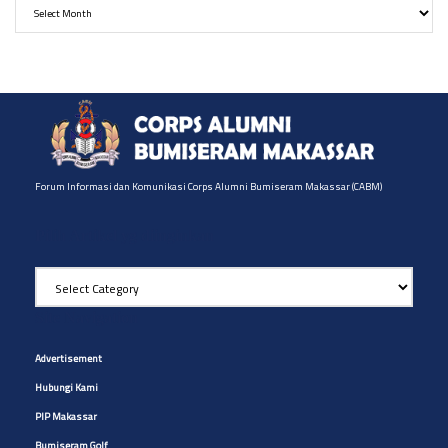
Forum Informasi dan Komunikasi Corps Alumni Bumiseram Makassar (CABM)
Pilih Artikel yg diinginkan
Pilih
Artikel
yg
Site Navigation
diinginkan
Advertisement
Hubungi Kami
PIP Makassar
Bumiseram Golf