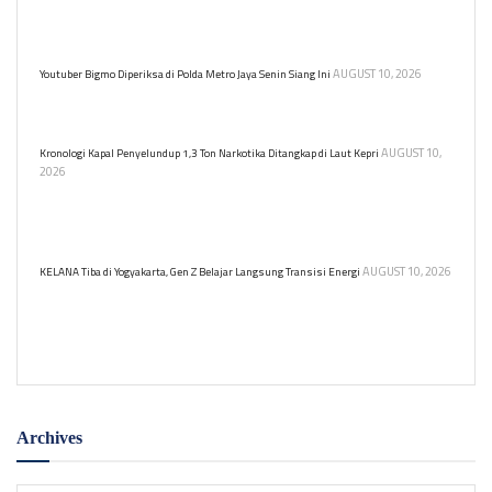
Kecelakaan di Turnamen Tidar Drag Race 2026 di Kotamobagu
Sulut mengakibatkan 8 orang tewas dan 9 luka-luka.
AUGUST 10, 2026
Youtuber Bigmo Diperiksa di Polda Metro Jaya Senin Siang Ini
Polda Metro Jaya memanggil YouTuber Bigmo untuk pemeriksaan
terkait promosi rokok elektrik yang melibatkan anak.
AUGUST 10,
Kronologi Kapal Penyelundup 1,3 Ton Narkotika Ditangkap di Laut Kepri
2026
TNI AL bersama BNN dan instansi terkait menggagalkan
penyelundupan 1,3 ton ketamine dari kapal MV King Sun yang
berbendera Tanzania.
AUGUST 10, 2026
KELANA Tiba di Yogyakarta, Gen Z Belajar Langsung Transisi Energi
Program KELANA ajak 13 pelajar SMA belajar pengelolaan
lingkungan dan ekonomi sirkular di Yogyakarta. Peserta eksplorasi
terkait solusi krisis ekologi.
Archives
Archives