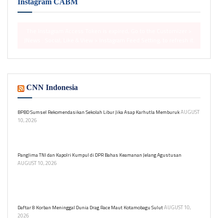
Instagram CABM
The Instagram Access Token is expired, Go to the Customizer >
JNews : Social, Like & View > Instagram Feed Setting, to refresh it.
CNN Indonesia
AUGUST
BPBD Sumsel Rekomendasikan Sekolah Libur Jika Asap Karhutla Memburuk
10, 2026
BPBD Sumsel siapkan langkah antisipasi kabut asap karhutla,
termasuk rekomendasi libur sekolah jika kualitas udara memburuk.
Panglima TNI dan Kapolri Kumpul di DPR Bahas Keamanan Jelang Agustusan
AUGUST 10, 2026
Panglima TNI Jenderal Agus Subiyanto hingga Kapolri Jenderal
Listyo Sigit Prabowo rapat koordinasi membahas pengamanan
jelang hari Kemerdekaan 17 Agustus.
AUGUST 10,
Daftar 8 Korban Meninggal Dunia Drag Race Maut Kotamobagu Sulut
2026