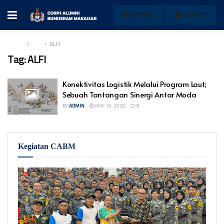
MEMBER
REGISTER
Home
Tag
ALFI
Tag:
ALFI
Konektivitas Logistik Melalui Program Laut;
Sebuah Tantangan Sinergi Antar Moda
BY
ADMIN
MAY 10, 2020
0
Kegiatan CABM