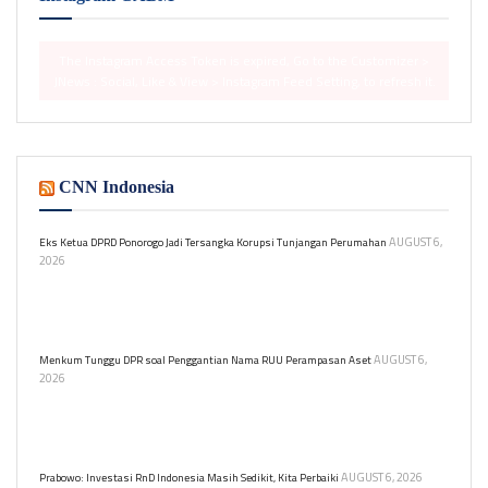
The Instagram Access Token is expired, Go to the Customizer >
JNews : Social, Like & View > Instagram Feed Setting, to refresh it.
CNN Indonesia
AUGUST 6,
Eks Ketua DPRD Ponorogo Jadi Tersangka Korupsi Tunjangan Perumahan
2026
Kejari Ponorogo menetapkan mantan Ketua DPRD SN sebagai
tersangka korupsi tunjangan anggota DPRD, merugikan negara
Rp3,6 miliar.
AUGUST 6,
Menkum Tunggu DPR soal Penggantian Nama RUU Perampasan Aset
2026
Menkum Supratman menunggu kabar DPR tentang usulan
penggantian nama RUU Perampasan Aset. RUU ini sudah masuk
prolegnas dan mendapat masukan dari para ahli.
AUGUST 6, 2026
Prabowo: Investasi RnD Indonesia Masih Sedikit, Kita Perbaiki