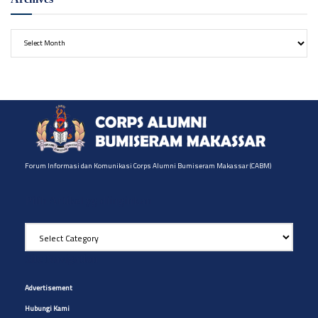
Archives
Forum Informasi dan Komunikasi Corps Alumni Bumiseram Makassar (CABM)
Pilih Artikel yg diinginkan
Pilih
Artikel
yg
Site Navigation
diinginkan
Advertisement
Hubungi Kami