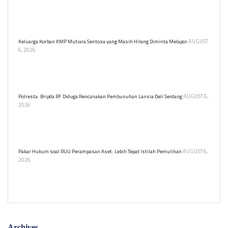
Presiden Prabowo Subianto mengakui rendahnya investasi RnD di
Indonesia dan berkomitmen untuk meningkatkannya. Ia
menekankan pentingnya kualitas pendidikan.
AUGUST
Keluarga Korban KMP Mutiara Sentosa yang Masih Hilang Diminta Melapor
6, 2026
Keluarga korban KMP Mutiara Sentosa II yang hilang diminta
melapor ke Polres Tanjung Perak atau KSOP untuk mendukung
proses pencarian oleh Basarnas.
AUGUST 6,
Polresta: Bripda RF Diduga Rencanakan Pembunuhan Lansia Deli Serdang
2026
Bripda RF ditetapkan sebagai tersangka pembunuhan berencana
nenek Nurlis di Deliserdang. Tersangka merusak CCTV sebelum
kejadian dan melarikan diri setelahnya.
AUGUST 6,
Pakar Hukum soal RUU Perampasan Aset: Lebih Tepat Istilah Pemulihan
2026
Guru Besar Hukum Unissula usulkan istilah 'pemulihan aset' dalam
RUU Perampasan Aset agar lebih restoratif.
Archives