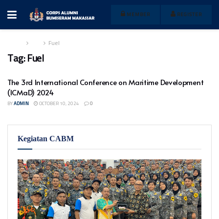
MEMBER
REGISTER
Home
Tag
Fuel
Tag:
Fuel
The 3rd International Conference on Maritime Development
(ICMaD) 2024
BY
ADMIN
OCTOBER 10, 2024
0
Kegiatan CABM