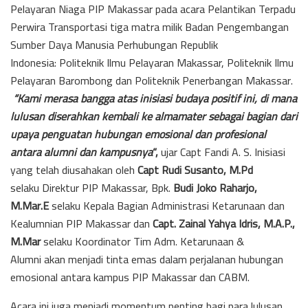
Pelayaran Niaga PIP Makassar pada acara Pelantikan Terpadu
Perwira Transportasi tiga matra milik Badan Pengembangan
Sumber Daya Manusia Perhubungan Republik
Indonesia: Politeknik Ilmu Pelayaran Makassar, Politeknik Ilmu
Pelayaran Barombong dan Politeknik Penerbangan Makassar.
“Kami merasa bangga atas inisiasi budaya positif ini, di mana
lulusan diserahkan kembali ke almamater sebagai bagian dari
upaya penguatan hubungan emosional dan profesional
antara alumni dan kampusnya
“,
ujar Capt Fandi A. S. Inisiasi
yang telah diusahakan oleh
Capt Rudi Susanto, M.Pd
selaku Direktur PIP Makassar, Bpk.
Budi Joko Raharjo,
M.Mar.E
selaku Kepala Bagian Administrasi Ketarunaan dan
Kealumnian PIP Makassar dan
Capt. Zainal Yahya Idris, M.A.P.,
M.Mar
selaku Koordinator Tim Adm. Ketarunaan &
Alumni akan menjadi tinta emas dalam perjalanan hubungan
emosional antara kampus PIP Makassar dan CABM.
Acara ini juga menjadi momentum penting bagi para lulusan