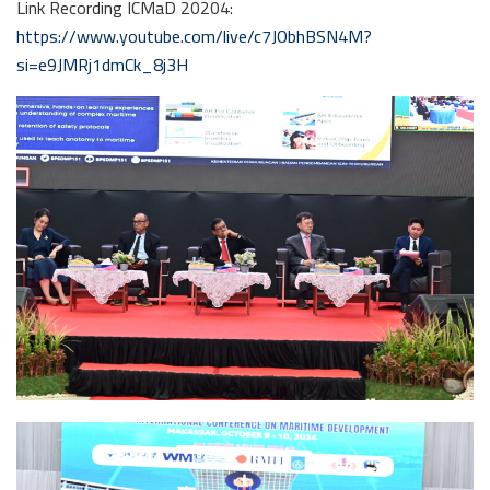
Link Recording ICMaD 20204:
https://www.youtube.com/live/c7JObhBSN4M?
si=e9JMRj1dmCk_8j3H