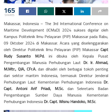
165
SHARES
Makassar, Indonesia – The 3rd International Conference on
Maritime Development (ICMaD) 2024 sukses digelar oleh
Kampus Politeknik Ilmu Pelayaran (PIP) Makassar pada Rabu,
09 Oktober 2024 di Makassar. Acara yang diselenggarakan
oleh
Direktur Politeknik Ilmu Pelayaran (PIP) Makassar
Capt
Rudy Susanto M.Pd.
ini dibuka oleh Kepala Pusat
Pengembangan Manusia Perhubungan Laut
Dr. Ir. Ahmad,
M.Mtr., QIA, CFr.A.
dan dihadiri oleh berbagai tokoh penting
dari sektor maritim Indonesia, termasuk Direktur Jenderal
Perhubungan Laut Kementerian Perhubungan Indonesia
Dr.
Capt. Antoni Arif Priadi, M.Sc.
dan Sekretaris Badan
Pengembangan Sumber Daya Manusia Kementerian
Perhubungan Indonesia
Dr. Capt. Wisnu Handoko, M.Sc
.