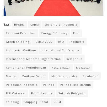
Tags:
BPSDM
CABM
covid-19 di indonesia
Ekonomi Pelabuhan
Energy Efficiency
Fuel
Green Shipping
ICMaD 2024
IMO
indonesia
IndonesianMaritime
International Conference
International Maritime Organizartion
kemenhub
Kementerian Perhubungan
Kesalamatan
Makassar
Marine
Maritime Sector
MaritimeIndustry
Pelabuhan
Pelabuhan Indonesia
Pelindo
Pelindo Jasa Maritim
PIP Makassar
Public Lecture
Sekolah Pelayaran
shipping
Shipping Global
SPJM