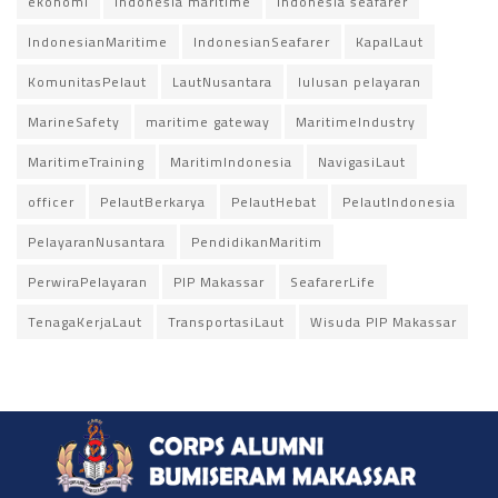
ekonomi
indonesia maritime
indonesia seafarer
IndonesianMaritime
IndonesianSeafarer
KapalLaut
KomunitasPelaut
LautNusantara
lulusan pelayaran
MarineSafety
maritime gateway
MaritimeIndustry
MaritimeTraining
MaritimIndonesia
NavigasiLaut
officer
PelautBerkarya
PelautHebat
PelautIndonesia
PelayaranNusantara
PendidikanMaritim
PerwiraPelayaran
PIP Makassar
SeafarerLife
TenagaKerjaLaut
TransportasiLaut
Wisuda PIP Makassar