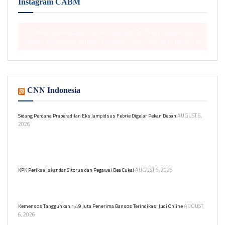
Instagram CABM
The Instagram Access Token is expired, Go to the Customizer >
JNews : Social, Like & View > Instagram Feed Setting, to refresh it.
CNN Indonesia
AUGUST 6,
Sidang Perdana Praperadilan Eks Jampidsus Febrie Digelar Pekan Depan
2026
Pengadilan Negeri Jakarta Selatan akan menggelar sidang
praperadilan mantan Jaksa Agung Muda, Febrie Adriansyah, terkait
kasus TPPU pada 18 dan 19 Agustus 2026.
AUGUST 6, 2026
KPK Periksa Iskandar Sitorus dan Pegawai Bea Cukai
Iskandar Sitorus diperiksa KPK sebagai saksi dalam kasus dugaan
korupsi di Ditjen Bea dan Cukai.
AUGUST
Kemensos Tangguhkan 1,49 Juta Penerima Bansos Terindikasi Judi Online
6, 2026