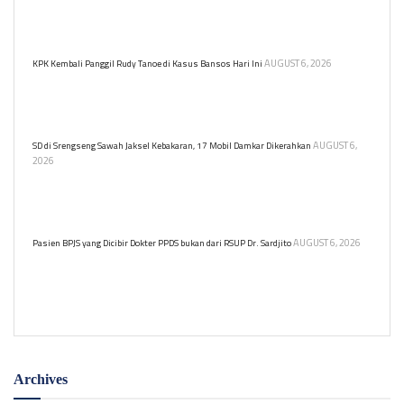
Kemensos menangguhkan 1,49 juta KPM Program Sembako
terindikasi judi online. Verifikasi data dilakukan untuk memastikan
bantuan sosial tepat sasaran.
AUGUST 6, 2026
KPK Kembali Panggil Rudy Tanoe di Kasus Bansos Hari Ini
Komisaris Utama PT Dosni Roha Logistik Bambang Rudijanto
Tanoesoedibjo kembali dipanggil KPK untuk diperiksa terkait kasus
dugaan korupsi bansos.
AUGUST 6,
SD di Srengseng Sawah Jaksel Kebakaran, 17 Mobil Damkar Dikerahkan
2026
Kebakaran melanda sebuah sekolah dasar (SD) yang berlokasi di
Jalan Srengseng Sawah, Jagakarsa, Jakarta Selatan pada Kamis
(6/8) siang.
AUGUST 6, 2026
Pasien BPJS yang Dicibir Dokter PPDS bukan dari RSUP Dr. Sardjito
RSUP Dr. Sardjito meluruskan informasi bahwa pasien BPJS yang
menjadi objek cibiran dokter PPDS di media sosial bukan berasal
dari rumah sakit tersebut.
Archives