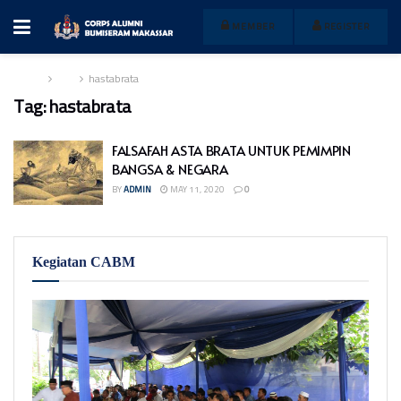
MEMBER
REGISTER
Home
Tag
hastabrata
Tag:
hastabrata
FALSAFAH ASTA BRATA UNTUK PEMIMPIN
BANGSA & NEGARA
BY
ADMIN
MAY 11, 2020
0
Kegiatan CABM