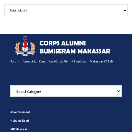
Archives
Forum Informasi dan Komunikasi Corps Alumni Bumiseram Makassar (CABM)
Pilih Artikel yg diinginkan
Pilih
Artikel
yg
Site Navigation
diinginkan
Advertisement
Hubungi Kami
PIP Makassar