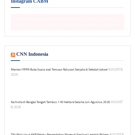
Instagram CABM
The Instagram Access Token is expired, Go to the Customizer >
JNews : Social, Like & View > Instagram Feed Setting, to refresh it.
CNN Indonesia
AUGUST 8,
Menteri PPPA Buka Suara soal Temuan Ratusan Senjata di Sekolah Jaksel
2026
Menteri PPPA Arifah Fauzi prihatin atas temuan ratusan senjata
dan narkoba di sekolah swasta Jakarta. Ia mendorong lingkungan
belajar yang aman bagi anak.
AUGUST
Karhutla di Bangka Tengah Tembus 118 Hektare Selama Juli-Agustus 2026
8, 2026
Kepala BPBD Kabupaten Bangka Tengah, Yudi Shabara,
mengonfirmasi bahwa luasan tersebut merupakan akumulasi dari
seluruh penanganan insiden kebakaran lahan.
AUGUST 8,
TNI-Polri Usut KKB Pelaku Penembakan Warga di Festival Lembah Baliem