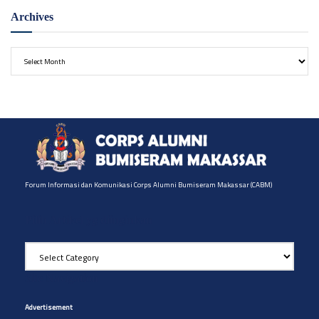
Archives
Archives
Forum Informasi dan Komunikasi Corps Alumni Bumiseram Makassar (CABM)
Pilih Artikel yg diinginkan
Pilih
Artikel
yg
Site Navigation
diinginkan
Advertisement