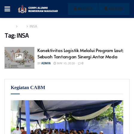
MEMBER
REGISTER
Home
Tag
INSA
Tag:
INSA
Konektivitas Logistik Melalui Program Laut;
Sebuah Tantangan Sinergi Antar Moda
BY
ADMIN
MAY 10, 2020
0
Kegiatan CABM