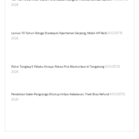
2026
Serangan mendadak tersebut menyasar warga sipil yang hendak
menyaksikan gelaran Festival Budaya Lembah Baliem (FBLB) 2026
di Distrik Walesi, Papua Pegunungan.
AUGUST 8,
Lansia 70 Tahun Diduga Disekap di Apartemen Serpong, Mobil-HP Raib
2026
Seorang lansia mengaku menjadi korban penyekapan dan
perampokan di apartemen Serpong. Ia kehilangan mobil,
handphone, dan dokumen penting.
AUGUST 8,
Polisi Tangkap 5 Pelaku Aniaya-Paksa Pria Masturbasi di Tangerang
2026
Polresta Tangerang menangkap lima tersangka penyiksaan dan
pelecehan seksual terhadap karyawan bank keliling.
AUGUST 8,
Pendakian Gede-Pangrango Ditutup Imbas Kebakaran, Tiket Bisa Refund
2026
Pendakian Gunung Gede-Pangrango ditutup sementara akibat
kebakaran lahan. Penutupan berlaku 7-11 Agustus 2026 untuk
keselamatan pendaki dan pemulihan kawasan.