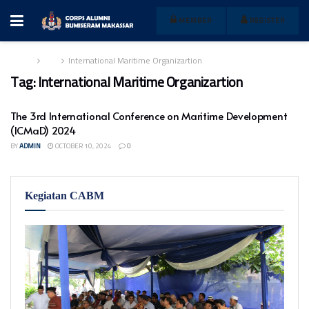
MEMBER
REGISTER
Home
Tag
International Maritime Organizartion
Tag:
International Maritime Organizartion
The 3rd International Conference on Maritime Development
(ICMaD) 2024
BY
ADMIN
OCTOBER 10, 2024
0
Kegiatan CABM