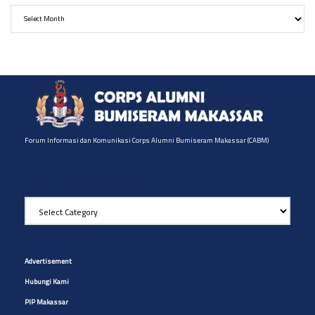
Archives
Forum Informasi dan Komunikasi Corps Alumni Bumiseram Makassar (CABM)
Pilih Artikel yg diinginkan
Pilih
Artikel
yg
Site Navigation
diinginkan
Advertisement
Hubungi Kami
PIP Makassar