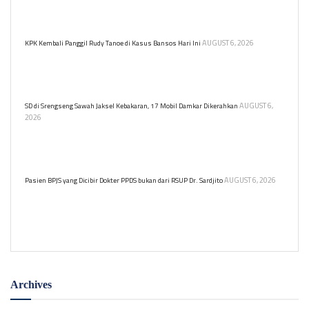
terindikasi judi online. Verifikasi data dilakukan untuk memastikan
bantuan sosial tepat sasaran.
AUGUST 6, 2026
KPK Kembali Panggil Rudy Tanoe di Kasus Bansos Hari Ini
Komisaris Utama PT Dosni Roha Logistik Bambang Rudijanto
Tanoesoedibjo kembali dipanggil KPK untuk diperiksa terkait kasus
dugaan korupsi bansos.
AUGUST 6,
SD di Srengseng Sawah Jaksel Kebakaran, 17 Mobil Damkar Dikerahkan
2026
Kebakaran melanda sebuah sekolah dasar (SD) yang berlokasi di
Jalan Srengseng Sawah, Jagakarsa, Jakarta Selatan pada Kamis
(6/8) siang.
AUGUST 6, 2026
Pasien BPJS yang Dicibir Dokter PPDS bukan dari RSUP Dr. Sardjito
RSUP Dr. Sardjito meluruskan informasi bahwa pasien BPJS yang
menjadi objek cibiran dokter PPDS di media sosial bukan berasal
dari rumah sakit tersebut.
Archives