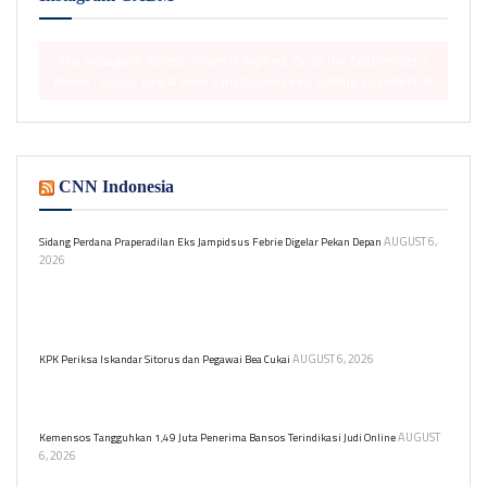
The Instagram Access Token is expired, Go to the Customizer >
JNews : Social, Like & View > Instagram Feed Setting, to refresh it.
CNN Indonesia
AUGUST 6,
Sidang Perdana Praperadilan Eks Jampidsus Febrie Digelar Pekan Depan
2026
Pengadilan Negeri Jakarta Selatan akan menggelar sidang
praperadilan mantan Jaksa Agung Muda, Febrie Adriansyah, terkait
kasus TPPU pada 18 dan 19 Agustus 2026.
AUGUST 6, 2026
KPK Periksa Iskandar Sitorus dan Pegawai Bea Cukai
Iskandar Sitorus diperiksa KPK sebagai saksi dalam kasus dugaan
korupsi di Ditjen Bea dan Cukai.
AUGUST
Kemensos Tangguhkan 1,49 Juta Penerima Bansos Terindikasi Judi Online
6, 2026
Kemensos menangguhkan 1,49 juta KPM Program Sembako