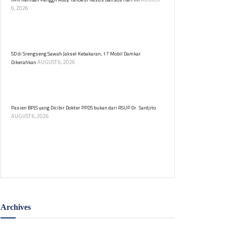
6, 2026
Komisaris Utama PT Dosni Roha Logistik Bambang
Rudijanto Tanoesoedibjo kembali dipanggil KPK untuk
diperiksa terkait kasus dugaan korupsi bansos.
SD di Srengseng Sawah Jaksel Kebakaran, 17 Mobil Damkar
AUGUST 6, 2026
Dikerahkan
Kebakaran melanda sebuah sekolah dasar (SD) yang
berlokasi di Jalan Srengseng Sawah, Jagakarsa,
Jakarta Selatan pada Kamis (6/8) siang.
Pasien BPJS yang Dicibir Dokter PPDS bukan dari RSUP Dr. Sardjito
AUGUST 6, 2026
RSUP Dr. Sardjito meluruskan informasi bahwa
pasien BPJS yang menjadi objek cibiran dokter PPDS
di media sosial bukan berasal dari rumah sakit
tersebut.
Archives