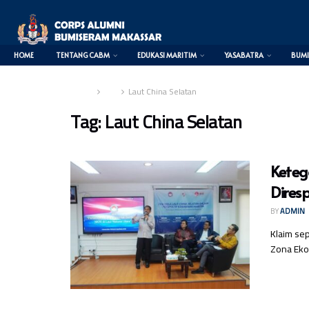
HOME
TENTANG CABM
EDUKASI MARITIM
YASABATRA
BUMI
Home
Tag
Laut China Selatan
Tag:
Laut China Selatan
Keteg
Diresp
BY
ADMIN
Klaim sep
Zona Ekon