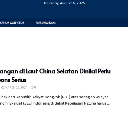
Thursday, August 6, 2026
SERAM GOLF CLUB
HUBUNGI KAMI
angan di Laut China Selatan Dinilai Perlu
ons Serius
MARCH 22, 2024
0
ihak dari Republik Rakyat Tiongkok (RRT) atas sebagian wilayah
omi Ekslusif (ZEE) Indonesia di dekat Kepulauan Natuna harus ...