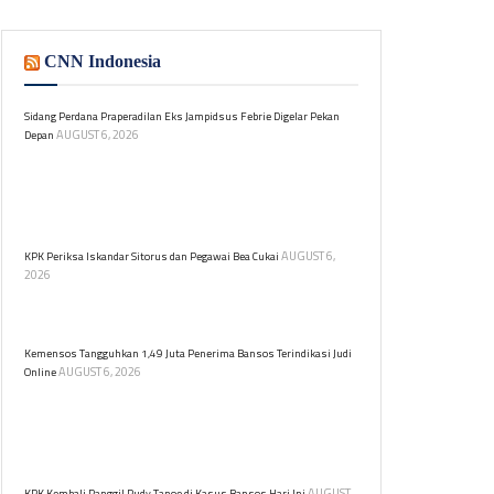
CNN Indonesia
Sidang Perdana Praperadilan Eks Jampidsus Febrie Digelar Pekan
AUGUST 6, 2026
Depan
Pengadilan Negeri Jakarta Selatan akan menggelar
sidang praperadilan mantan Jaksa Agung Muda,
Febrie Adriansyah, terkait kasus TPPU pada 18 dan 19
Agustus 2026.
AUGUST 6,
KPK Periksa Iskandar Sitorus dan Pegawai Bea Cukai
2026
Iskandar Sitorus diperiksa KPK sebagai saksi dalam
kasus dugaan korupsi di Ditjen Bea dan Cukai.
Kemensos Tangguhkan 1,49 Juta Penerima Bansos Terindikasi Judi
AUGUST 6, 2026
Online
Kemensos menangguhkan 1,49 juta KPM Program
Sembako terindikasi judi online. Verifikasi data
dilakukan untuk memastikan bantuan sosial tepat
sasaran.
AUGUST
KPK Kembali Panggil Rudy Tanoe di Kasus Bansos Hari Ini