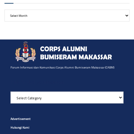
Archives
Forum Informasi dan Komunikasi Corps Alumni Bumiseram Makassar (CABM)
Pilih Artikel yg diinginkan
Pilih
Artikel
yg
Site Navigation
diinginkan
Advertisement
Hubungi Kami