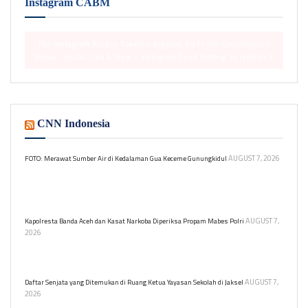
Instagram CABM
The Instagram Access Token is expired, Go to the Customizer >
JNews : Social, Like & View > Instagram Feed Setting, to refresh it.
CNN Indonesia
AUGUST 7, 2026
FOTO: Merawat Sumber Air di Kedalaman Gua Keceme Gunungkidul
Kegiatan ini dilakukan untuk menjaga pasokan air bersih tetap
tersedia bagi warga yang bergantung pada sumber air tersebut
selama musim kemarau.
AUGUST 7,
Kapolresta Banda Aceh dan Kasat Narkoba Diperiksa Propam Mabes Polri
2026
Kapolresta Banda Aceh Kombes Pol Andi Kirana dan Kasat
Narkoba AKP Muhammad Jabir diperiksa di Mabes Polri.
AUGUST 7,
Daftar Senjata yang Ditemukan di Ruang Ketua Yayasan Sekolah di Jaksel
2026