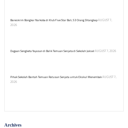
Polisi menemukan 995 senjata, termasuk airsoft gun dan senjata
api, di yayasan sekolah swasta di Pondok Pinang. Berikut
rinciannya.
AUGUST 7,
Bareskrim Bongkar Narkoba di Klub Five Star Bali, 53 Orang Ditangkap
2026
Bareskrim Polri menggerebek kelab malam Five Star di Denpasar,
Bali, mengamankan 53 orang terkait peredaran narkoba. Informasi
lebih lanjut menyusul.
AUGUST 7, 2026
Dugaan Sengketa Yayasan di Balik Temuan Senjata di Sekolah Jaksel
Alhadid Endar Putra selaku kuasa hukum eks ketua yayasan sebuah
sekolah swasta di Jakarta Selatan menyebut ada sengketa yayasan
di balik temuan ratusan senjata.
AUGUST 7,
Pihak Sekolah Bantah Temuan Ratusan Senjata untuk Ekskul Menembak
2026
Sekolah swasta di Pondok Pinang bantah ratusan senjata terkait
ekstrakurikuler menembak. Kuasa hukum ungkap penyimpanan
senjata akibat sengketa yayasan.
Archives