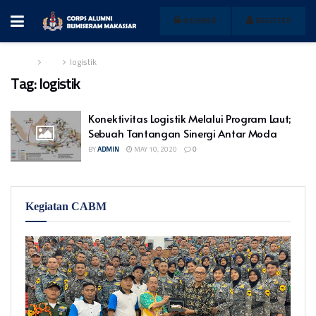
MEMBER
REGISTER
Home
Tag
logistik
Tag:
logistik
Konektivitas Logistik Melalui Program Laut;
Sebuah Tantangan Sinergi Antar Moda
BY
ADMIN
MAY 10, 2020
0
Kegiatan CABM