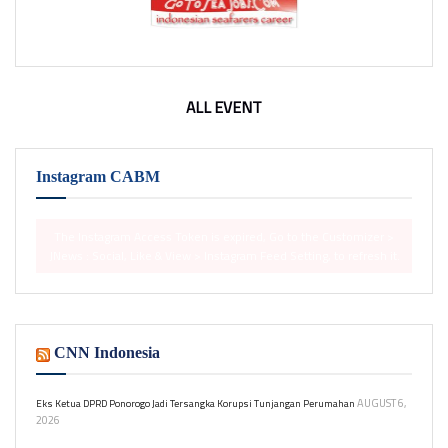
ALL EVENT
Instagram CABM
The Instagram Access Token is expired, Go to the Customizer >
JNews : Social, Like & View > Instagram Feed Setting, to refresh it.
CNN Indonesia
AUGUST 6,
Eks Ketua DPRD Ponorogo Jadi Tersangka Korupsi Tunjangan Perumahan
2026
Kejari Ponorogo menetapkan mantan Ketua DPRD SN sebagai