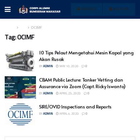
MEMBER
REGISTER
Home
Tag
OCIMF
Tag:
OCIMF
10 Tips Pelaut Mengetahui Mesin Kapal yang
Akan Rusak
BY
ADMIN
MAY 10, 2020
0
CBAM Public Lecture: Tanker Vetting dan
Assurance via Zoom (Capt. Ricky Iswanto)
BY
ADMIN
APRIL 25, 2020
0
SIRE/OVID Inspections and Reports
BY
ADMIN
APRIL 4, 2020
0