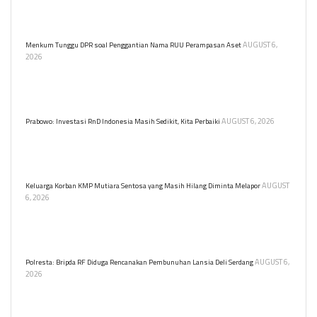
tersangka korupsi tunjangan anggota DPRD, merugikan negara
Rp3,6 miliar.
AUGUST 6,
Menkum Tunggu DPR soal Penggantian Nama RUU Perampasan Aset
2026
Menkum Supratman menunggu kabar DPR tentang usulan
penggantian nama RUU Perampasan Aset. RUU ini sudah masuk
prolegnas dan mendapat masukan dari para ahli.
AUGUST 6, 2026
Prabowo: Investasi RnD Indonesia Masih Sedikit, Kita Perbaiki
Presiden Prabowo Subianto mengakui rendahnya investasi RnD di
Indonesia dan berkomitmen untuk meningkatkannya. Ia
menekankan pentingnya kualitas pendidikan.
AUGUST
Keluarga Korban KMP Mutiara Sentosa yang Masih Hilang Diminta Melapor
6, 2026
Keluarga korban KMP Mutiara Sentosa II yang hilang diminta
melapor ke Polres Tanjung Perak atau KSOP untuk mendukung
proses pencarian oleh Basarnas.
AUGUST 6,
Polresta: Bripda RF Diduga Rencanakan Pembunuhan Lansia Deli Serdang
2026
Bripda RF ditetapkan sebagai tersangka pembunuhan berencana
nenek Nurlis di Deliserdang. Tersangka merusak CCTV sebelum