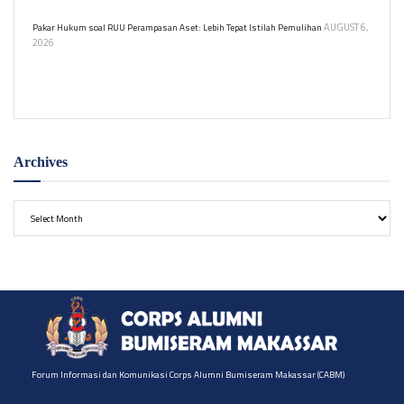
kejadian dan melarikan diri setelahnya.
AUGUST 6,
Pakar Hukum soal RUU Perampasan Aset: Lebih Tepat Istilah Pemulihan
2026
Guru Besar Hukum Unissula usulkan istilah 'pemulihan aset' dalam
RUU Perampasan Aset agar lebih restoratif.
Archives
Archives
Forum Informasi dan Komunikasi Corps Alumni Bumiseram Makassar (CABM)