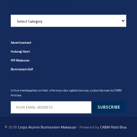
Pilih Artikel yg diinginkan
Pilih
Artikel
yg
Site Navigation
diinginkan
Advertisement
Hubungi Kami
PIP Makassar
Bumiseram Golf
Artikel CABM
Untuk mendapatkan artikel, informasi dan update lainnya, subscribe now to CABM
Articles.
© 2018
Corps Alumni Bumiseram Makassar
- Powered by
CABM Pasti Bisa
.