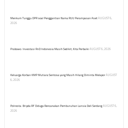
tersangka korupsi tunjangan anggota DPRD, merugikan negara
Rp3,6 miliar.
AUGUST 6,
Menkum Tunggu DPR soal Penggantian Nama RUU Perampasan Aset
2026
Menkum Supratman menunggu kabar DPR tentang usulan
penggantian nama RUU Perampasan Aset. RUU ini sudah masuk
prolegnas dan mendapat masukan dari para ahli.
AUGUST 6, 2026
Prabowo: Investasi RnD Indonesia Masih Sedikit, Kita Perbaiki
Presiden Prabowo Subianto mengakui rendahnya investasi RnD di
Indonesia dan berkomitmen untuk meningkatkannya. Ia
menekankan pentingnya kualitas pendidikan.
AUGUST
Keluarga Korban KMP Mutiara Sentosa yang Masih Hilang Diminta Melapor
6, 2026
Keluarga korban KMP Mutiara Sentosa II yang hilang diminta
melapor ke Polres Tanjung Perak atau KSOP untuk mendukung
proses pencarian oleh Basarnas.
AUGUST 6,
Polresta: Bripda RF Diduga Rencanakan Pembunuhan Lansia Deli Serdang
2026
Bripda RF ditetapkan sebagai tersangka pembunuhan berencana
nenek Nurlis di Deliserdang. Tersangka merusak CCTV sebelum