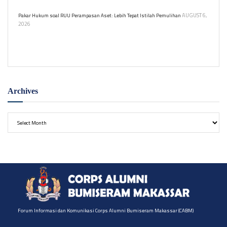
kejadian dan melarikan diri setelahnya.
AUGUST 6,
Pakar Hukum soal RUU Perampasan Aset: Lebih Tepat Istilah Pemulihan
2026
Guru Besar Hukum Unissula usulkan istilah 'pemulihan aset' dalam
RUU Perampasan Aset agar lebih restoratif.
Archives
Archives
Forum Informasi dan Komunikasi Corps Alumni Bumiseram Makassar (CABM)