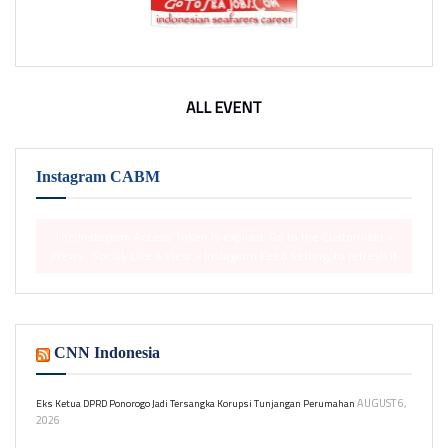
ALL EVENT
Instagram CABM
The Instagram Access Token is expired, Go to the Customizer >
JNews : Social, Like & View > Instagram Feed Setting, to refresh it.
CNN Indonesia
AUGUST 6,
Eks Ketua DPRD Ponorogo Jadi Tersangka Korupsi Tunjangan Perumahan
2026
Kejari Ponorogo menetapkan mantan Ketua DPRD SN sebagai