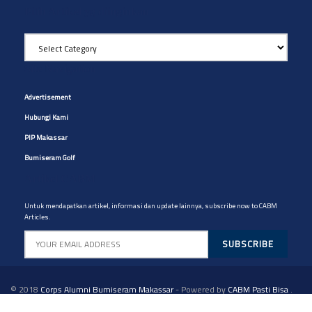
Pilih Artikel yg diinginkan
Pilih
Artikel
yg
Site Navigation
diinginkan
Advertisement
Hubungi Kami
PIP Makassar
Bumiseram Golf
Artikel CABM
Untuk mendapatkan artikel, informasi dan update lainnya, subscribe now to CABM
Articles.
© 2018
Corps Alumni Bumiseram Makassar
- Powered by
CABM Pasti Bisa
.