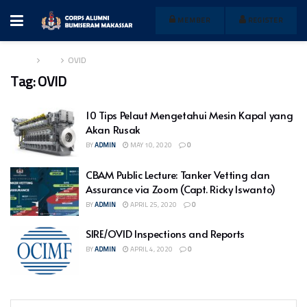
MEMBER
REGISTER
Home
Tag
OVID
Tag:
OVID
10 Tips Pelaut Mengetahui Mesin Kapal yang
Akan Rusak
BY
ADMIN
MAY 10, 2020
0
CBAM Public Lecture: Tanker Vetting dan
Assurance via Zoom (Capt. Ricky Iswanto)
BY
ADMIN
APRIL 25, 2020
0
SIRE/OVID Inspections and Reports
BY
ADMIN
APRIL 4, 2020
0