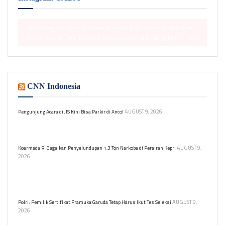
The Instagram Access Token is expired, Go to the Customizer >
JNews : Social, Like & View > Instagram Feed Setting, to refresh it.
CNN Indonesia
AUGUST 9, 2026
Pengunjung Acara di JIS Kini Bisa Parkir di Ancol
Gubernur DKI Jakarta meminta pengelola JIS dan Ancol kolaborasi
dalam pengelolaan parkir untuk acara di JIS.
AUGUST 9,
Koarmada RI Gagalkan Penyelundupan 1,3 Ton Narkoba di Perairan Kepri
2026
Komando Armada Republik Indonesia (Koarmada RI)
menggagalkan upaya penyelundupan narkoba melalui jalur laut di
perairan Tanjung Berakit, Kepulauan Riau.
AUGUST 9,
Polri: Pemilik Sertifikat Pramuka Garuda Tetap Harus Ikut Tes Seleksi
2026
Kepolisian Negara Republik Indonesia (Polri) menegaskan pemilik