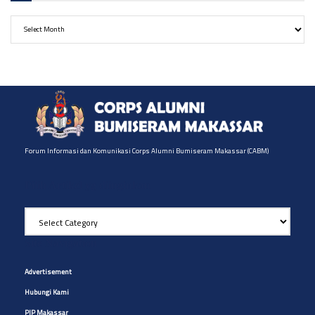
Archives
Forum Informasi dan Komunikasi Corps Alumni Bumiseram Makassar (CABM)
Pilih Artikel yg diinginkan
Pilih
Artikel
yg
Site Navigation
diinginkan
Advertisement
Hubungi Kami
PIP Makassar