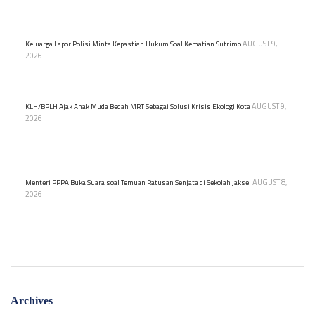
sertifikat Pramuka Garuda tetap harus mengikuti tes atau seleksi
untuk menjadi anggota Polri.
AUGUST 9,
Keluarga Lapor Polisi Minta Kepastian Hukum Soal Kematian Sutrimo
2026
Keluarga resmi melaporkan persoalan kematian Sutrimo ke
Polresta Banyumas.
AUGUST 9,
KLH/BPLH Ajak Anak Muda Bedah MRT Sebagai Solusi Krisis Ekologi Kota
2026
Kementerian Lingkungan Hidup gelar program KELANA untuk
edukasi lingkungan bagi pelajar untuk belajar tentang transportasi
berkelanjutan dan dampak ekologisnya.
AUGUST 8,
Menteri PPPA Buka Suara soal Temuan Ratusan Senjata di Sekolah Jaksel
2026
Menteri PPPA Arifah Fauzi prihatin atas temuan ratusan senjata
dan narkoba di sekolah swasta Jakarta. Ia mendorong lingkungan
belajar yang aman bagi anak.
Archives