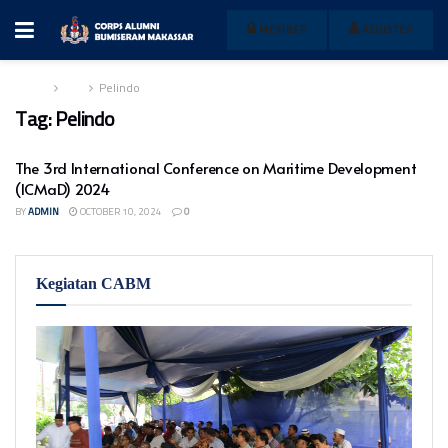
MEMBER
REGISTER
Home
Tag
Pelindo
Tag:
Pelindo
The 3rd International Conference on Maritime Development
(ICMaD) 2024
BY
ADMIN
OCTOBER 10, 2024
0
Kegiatan CABM