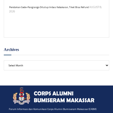
AUGUST 8,
Pendakian Gede-Pangrango Ditutup Imbas Kebakaran, Tiket Bisa Refund
2026
Pendakian Gunung Gede-Pangrango ditutup sementara akibat
kebakaran lahan. Penutupan berlaku 7-11 Agustus 2026 untuk
keselamatan pendaki dan pemulihan kawasan.
Archives
Archives
Forum Informasi dan Komunikasi Corps Alumni Bumiseram Makassar (CABM)