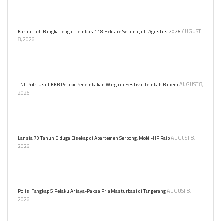
dan narkoba di sekolah swasta Jakarta. Ia mendorong lingkungan
belajar yang aman bagi anak.
AUGUST
Karhutla di Bangka Tengah Tembus 118 Hektare Selama Juli-Agustus 2026
8, 2026
Kepala BPBD Kabupaten Bangka Tengah, Yudi Shabara,
mengonfirmasi bahwa luasan tersebut merupakan akumulasi dari
seluruh penanganan insiden kebakaran lahan.
AUGUST 8,
TNI-Polri Usut KKB Pelaku Penembakan Warga di Festival Lembah Baliem
2026
Serangan mendadak tersebut menyasar warga sipil yang hendak
menyaksikan gelaran Festival Budaya Lembah Baliem (FBLB) 2026
di Distrik Walesi, Papua Pegunungan.
AUGUST 8,
Lansia 70 Tahun Diduga Disekap di Apartemen Serpong, Mobil-HP Raib
2026
Seorang lansia mengaku menjadi korban penyekapan dan
perampokan di apartemen Serpong. Ia kehilangan mobil,
handphone, dan dokumen penting.
AUGUST 8,
Polisi Tangkap 5 Pelaku Aniaya-Paksa Pria Masturbasi di Tangerang
2026
Polresta Tangerang menangkap lima tersangka penyiksaan dan
pelecehan seksual terhadap karyawan bank keliling.