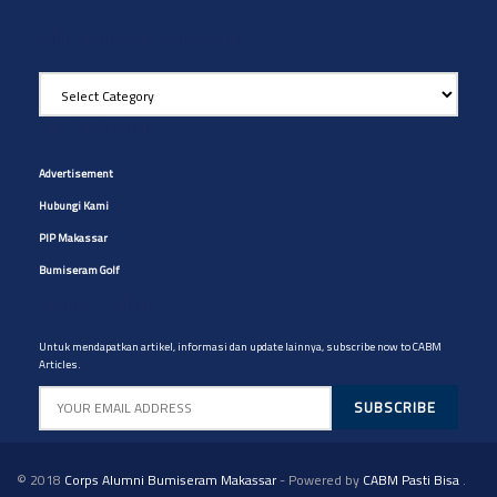
Pilih Artikel yg diinginkan
Pilih
Artikel
yg
Site Navigation
diinginkan
Advertisement
Hubungi Kami
PIP Makassar
Bumiseram Golf
Artikel CABM
Untuk mendapatkan artikel, informasi dan update lainnya, subscribe now to CABM
Articles.
© 2018
Corps Alumni Bumiseram Makassar
- Powered by
CABM Pasti Bisa
.