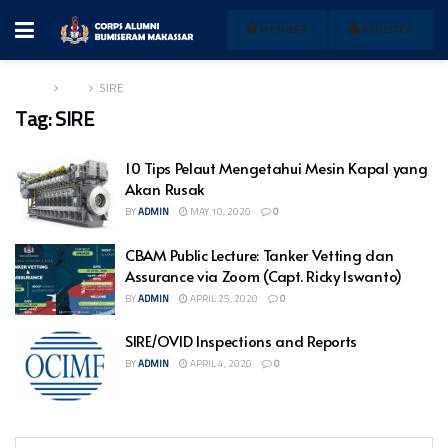
MEMBER
REGISTER
Home
Tag
SIRE
Tag:
SIRE
10 Tips Pelaut Mengetahui Mesin Kapal yang
Akan Rusak
BY
ADMIN
MAY 10, 2020
0
CBAM Public Lecture: Tanker Vetting dan
Assurance via Zoom (Capt. Ricky Iswanto)
BY
ADMIN
APRIL 25, 2020
0
SIRE/OVID Inspections and Reports
BY
ADMIN
APRIL 4, 2020
0