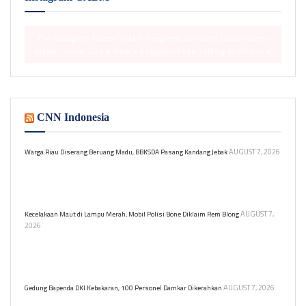
The Instagram Access Token is expired, Go to the Customizer >
JNews : Social, Like & View > Instagram Feed Setting, to refresh it.
CNN Indonesia
AUGUST 7, 2026
Warga Riau Diserang Beruang Madu, BBKSDA Pasang Kandang Jebak
BBKSDA Riau tangani konflik antara beruang madu dan warga di
Desa Pangkalan Gondai. Tim melakukan pemasangan kandang
jebak untuk mitigasi.
AUGUST 7,
Kecelakaan Maut di Lampu Merah, Mobil Polisi Bone Diklaim Rem Blong
2026
Kecelakaan tragis di Bone, mobil Ipda MA menabrak motor dan
menewaskan balita usai menerobos lampu merah. Dari
pemeriksaan Satlantas disebut rem mobil blong.
AUGUST 7, 2026
Gedung Bapenda DKI Kebakaran, 100 Personel Damkar Dikerahkan
Gedung Badan Pendapatan Daerah (Bapenda) DKI Jakarta