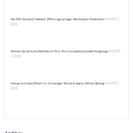
mengalami kebakaran pada Jumat (7/8) malam. Dikutip dari Detik,
sebanyak 100 personel Damkar dikerahkan.
AUGUST 7,
Ada 995 Senjata di Sekolah, DPR Curiga Jaringan Manfaatkan Pendidikan
2026
Anggota DPR Soedeson Tandra mendesak polisi usut tuntas
temuan 995 senjata dan narkoba di sekolah swasta. Ia khawatir
ada jaringan kejahatan di baliknya.
AUGUST
Momen Api Karhutla Membara di Alun-Alun Suryakencana Gede Pangrango
7, 2026
Kebakaran lahan melanda kawasan Alun-alun Suryakencana di
Taman Nasional Gunung Gede Pangrango (TNGGP), Cianjur, Jawa
Barat, Kamis (6/8).
AUGUST 7,
Gempa Laut Jawa Malam Ini: Guncangan Terasa di Jepara, Demak, Batang
2026
Gempa magnitudo 5,0 terjadi di Laut Jawa malam ini, tidak
berpotensi tsunami. Guncangan dirasakan di Jepara dan Demak,
hingga Batang.