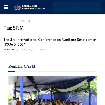
MEMBER
REGISTER
Home
Tag
SPJM
Tag:
SPJM
The 3rd International Conference on Maritime Development
(ICMaD) 2024
BY
ADMIN
OCTOBER 10, 2024
0
Kegiatan CABM