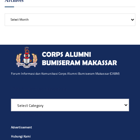
Archives
Archives
Forum Informasi dan Komunikasi Corps Alumni Bumiseram Makassar (CABM)
Pilih Artikel yg diinginkan
Pilih
Artikel
yg
Site Navigation
diinginkan
Advertisement
Hubungi Kami