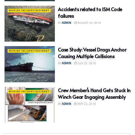
Accidents related to ISM Code
MARINE INCIDENT/ACCIDENT
failures
BY
ADMIN
AUGUST 19, 2019
Case Study: Vessel Drags Anchor
MARINE INCIDENT/ACCIDENT
Causing Multiple Collisions
BY
ADMIN
JULY 25, 2019
Crew Member’s Hand Gets Stuck In
MARINE INCIDENT/ACCIDENT
Winch Gear Engaging Assembly
BY
ADMIN
MAY 22, 2019