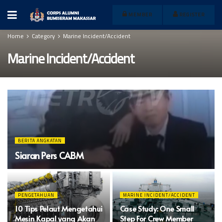
MEMBER
REGISTER
Home
Category
Marine Incident/Accident
Marine Incident/Accident
BERITA ANGKATAN
Siaran Pers CABM
PENGETAHUAN
MARINE INCIDENT/ACCIDENT
10 Tips Pelaut Mengetahui
Case Study: One Small
Mesin Kapal yang Akan
Step For Crew Member