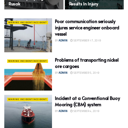
Rusak
Results In Injury
Poor communication seriously
MARINE INCIDENT/ACCIDENT
injures service engineer onboard
vessel
BY
ADMIN
SEPTEMBER 17, 2019
Problems of transporting nickel
MARINE INCIDENT/ACCIDENT
ore cargoes
BY
ADMIN
SEPTEMBER 5, 2019
Incident at a Conventional Buoy
MARINE INCIDENT/ACCIDENT
Mooring (CBM) system
BY
ADMIN
SEPTEMBER 4, 2019