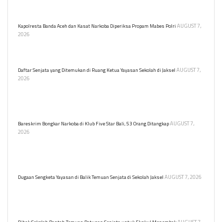
tersedia bagi warga yang bergantung pada sumber air tersebut
selama musim kemarau.
AUGUST 7,
Kapolresta Banda Aceh dan Kasat Narkoba Diperiksa Propam Mabes Polri
2026
Kapolresta Banda Aceh Kombes Pol Andi Kirana dan Kasat
Narkoba AKP Muhammad Jabir diperiksa di Mabes Polri.
AUGUST 7,
Daftar Senjata yang Ditemukan di Ruang Ketua Yayasan Sekolah di Jaksel
2026
Polisi menemukan 995 senjata, termasuk airsoft gun dan senjata
api, di yayasan sekolah swasta di Pondok Pinang. Berikut
rinciannya.
AUGUST 7,
Bareskrim Bongkar Narkoba di Klub Five Star Bali, 53 Orang Ditangkap
2026
Bareskrim Polri menggerebek kelab malam Five Star di Denpasar,
Bali, mengamankan 53 orang terkait peredaran narkoba. Informasi
lebih lanjut menyusul.
AUGUST 7, 2026
Dugaan Sengketa Yayasan di Balik Temuan Senjata di Sekolah Jaksel
Alhadid Endar Putra selaku kuasa hukum eks ketua yayasan sebuah
sekolah swasta di Jakarta Selatan menyebut ada sengketa yayasan
di balik temuan ratusan senjata.
AUGUST 7,