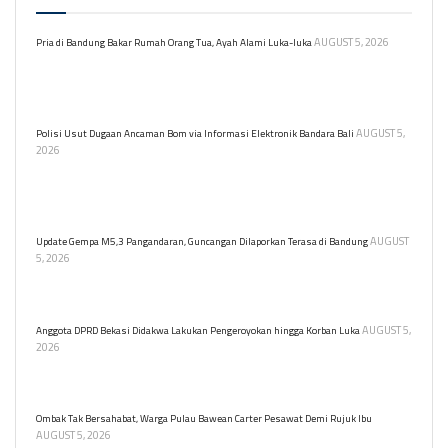
AUGUST 5, 2026
Pria di Bandung Bakar Rumah Orang Tua, Ayah Alami Luka-luka
Seorang pria di Bandung, Azay Rejza, membakar rumah orang
tuanya akibat sakit hati dimarahi. Ayahnya mengalami luka bakar,
namun tidak ada korban jiwa.
AUGUST 5,
Polisi Usut Dugaan Ancaman Bom via Informasi Elektronik Bandara Bali
2026
Polisi menyelidiki dugaan ancaman bom di Bandara I Gusti Ngurah
Rai, Bali. Situasi keamanan tetap kondusif, dan penerbangan
berjalan normal.
AUGUST
Update Gempa M5,3 Pangandaran, Guncangan Dilaporkan Terasa di Bandung
5, 2026
Gempa bumi tektonik M5.3 mengguncang Pangandaran, Jawa
Barat, pada 5 Agustus 2026. Tidak berpotensi tsunami.
AUGUST 5,
Anggota DPRD Bekasi Didakwa Lakukan Pengeroyokan hingga Korban Luka
2026
Jaksa menuntut anggota DPRD Bekasi, Nyumarno, dan dua lainnya
atas kekerasan yang menyebabkan luka pada korban.
Ombak Tak Bersahabat, Warga Pulau Bawean Carter Pesawat Demi Rujuk Ibu
AUGUST 5, 2026