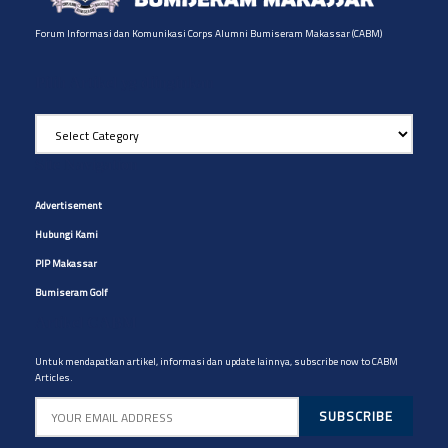
Forum Informasi dan Komunikasi Corps Alumni Bumiseram Makassar (CABM)
Pilih Artikel yg diinginkan
Pilih
Artikel
yg
Site Navigation
diinginkan
Advertisement
Hubungi Kami
PIP Makassar
Bumiseram Golf
Artikel CABM
Untuk mendapatkan artikel, informasi dan update lainnya, subscribe now to CABM
Articles.