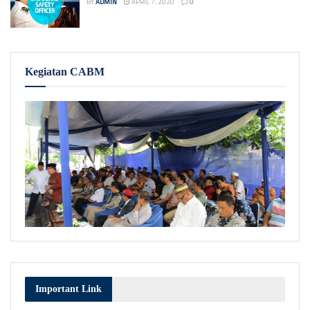
BY
ADMIN
APRIL 7, 2020
0
Kegiatan CABM
Important Link