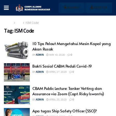
MEMBER
REGISTER
Home
Tag
ISM Code
Tag:
ISM Code
10 Tips Pelaut Mengetahui Mesin Kapal yang
Akan Rusak
BY
ADMIN
MAY 10, 2020
0
Bakti Sosial CABM Peduli Covid-19
BY
ADMIN
APRIL 27, 2020
0
CBAM Public Lecture: Tanker Vetting dan
Assurance via Zoom (Capt. Ricky Iswanto)
BY
ADMIN
APRIL 25, 2020
0
Apa tugas Ship Safety Officer (SSO)?