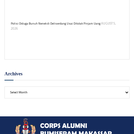
Pengusaha di Pulau Bawean mencarter pesawat Rp110 juta demi
ibunya guna dirujuk ke Surabaya karena gelombang tinggi yang
membuat pelayaran terkendala.
AUGUST 5,
Polisi Diduga Bunuh Nenek di Deliserdang Usai Ditolak Pinjam Uang
2026
Bripda RF, anggota polisi, membunuh nenek 70 tahun setelah
ditolak meminjam uang Rp50 juta. Polresta telah mengungkapnya
dalam tempo 2x24 jam.
Archives
Archives