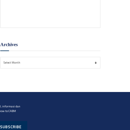
Puslabfor Polri diterjunkan guna mengusut pemicu
kebakaran di Gedung Badan Pendapatan Daerah
(Bapenda) DKI Jakarta pada Jumat (7/8).
Archives
Archives
Select Month
, informasi dan
 now to CABM