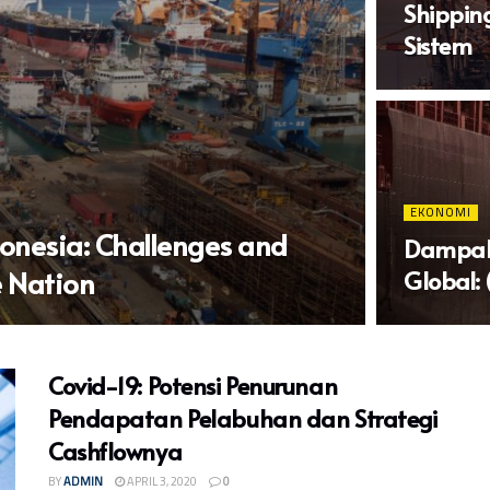
Shippin
Sistem
EKONOMI
donesia: Challenges and
Dampak 
e Nation
Global: (
Covid-19: Potensi Penurunan
Pendapatan Pelabuhan dan Strategi
Cashflownya
BY
ADMIN
APRIL 3, 2020
0