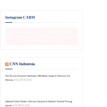
Instagram CABM
The Instagram Access Token is expired, Go to the
Customizer > JNews : Social, Like & View > Instagram
Feed Setting, to refresh it.
CNN Indonesia
Tak Terima Dimarahi Nakhoda, ABK Bakar Kapal di Perairan Aru
AUGUST 8, 2026
Maluku
Seorang ABK membakar kapal penangkap cumi
setelah dimarahi nakhoda di Perairan Aru. Dari 33
orang, 32 selamat, satu masih hilang.
Sederet Fakta Terbaru Temuan Senjata di Sekolah Pondok Pinang
AUGUST 8, 2026
Jaksel