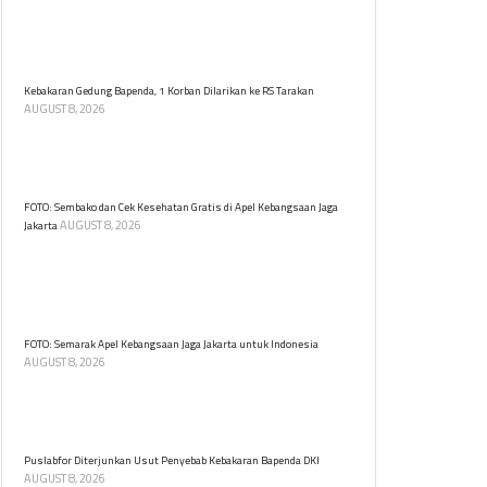
Ratusan senjata ditemukan di sebuah sekolah swasta
di Pondok Pinang, Kebayoran Lama, Jakarta Selatan.
Berikut fakta-faktanya.
Kebakaran Gedung Bapenda, 1 Korban Dilarikan ke RS Tarakan
AUGUST 8, 2026
Kebakaran di Gedung Bapenda DKI Jakarta
menyebabkan satu korban dilarikan di RSUD Tarakan.
Tidak ada korban jiwa dalam insiden ini.
FOTO: Sembako dan Cek Kesehatan Gratis di Apel Kebangsaan Jaga
AUGUST 8, 2026
Jakarta
Warga berbondong memadati tenda cek kesehatan
dan sembako gratis di Apel Kebangsaan Jaga Jakarta
untuk Indonesia di Kawasan Monas, Jakarta, Sabtu
(8/8).
FOTO: Semarak Apel Kebangsaan Jaga Jakarta untuk Indonesia
AUGUST 8, 2026
Apel Kebangsaan Jaga Jakarta untuk Indonesia digelar
di Lapangan Monumen Nasional (Monas), Jakarta
Pusat, Sabtu (8/8) pagi.
Puslabfor Diterjunkan Usut Penyebab Kebakaran Bapenda DKI
AUGUST 8, 2026