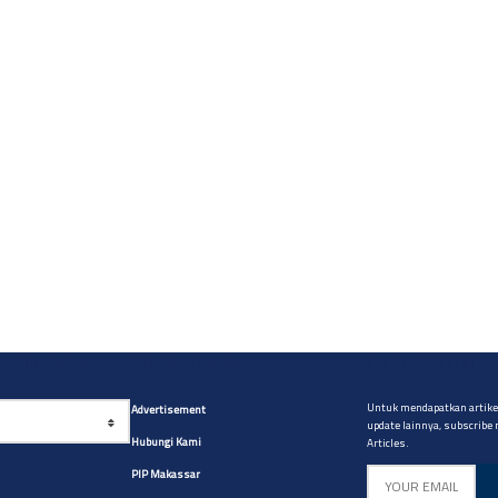
yg diinginkan
Site Navigation
Artikel CABM
Untuk mendapatkan artikel
Advertisement
update lainnya, subscribe
Hubungi Kami
Articles.
PIP Makassar