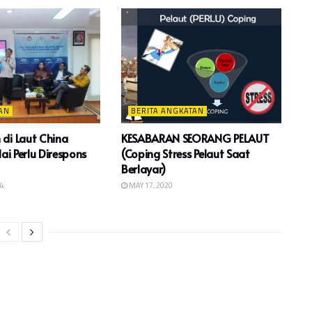
AN
BERITA ANGKATAN
di Laut China
KESABARAN SEORANG PELAUT
lai Perlu Direspons
(Coping Stress Pelaut Saat
Berlayar)
4
MAY 17, 2020