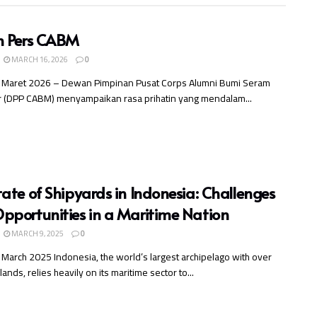
n Pers CABM
MARCH 16, 2026
0
 9 Maret 2026 – Dewan Pimpinan Pusat Corps Alumni Bumi Seram
 (DPP CABM) menyampaikan rasa prihatin yang mendalam...
tate of Shipyards in Indonesia: Challenges
pportunities in a Maritime Nation
MARCH 9, 2025
0
9 March 2025 Indonesia, the world’s largest archipelago with over
ands, relies heavily on its maritime sector to...