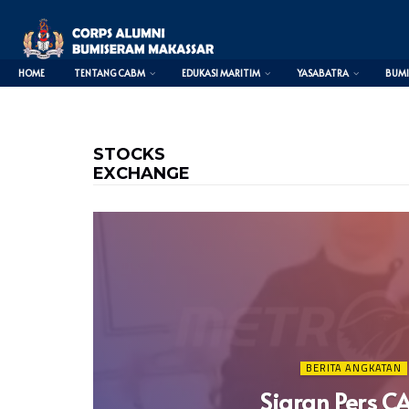
HOME
TENTANG CABM
EDUKASI MARITIM
YASABATRA
BUMI
google.com, pub-2718628282023941, DIRECT, f08c47fec0942fa0
STOCKS
EXCHANGE
BERITA ANGKATAN
Siaran Pers 