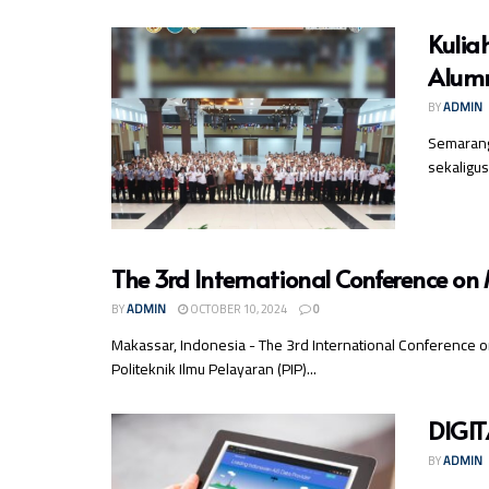
Kulia
Alumn
BY
ADMIN
Semarang
sekaligus
The 3rd International Conference 
BY
ADMIN
OCTOBER 10, 2024
0
Makassar, Indonesia - The 3rd International Conference
Politeknik Ilmu Pelayaran (PIP)...
DIGIT
BY
ADMIN