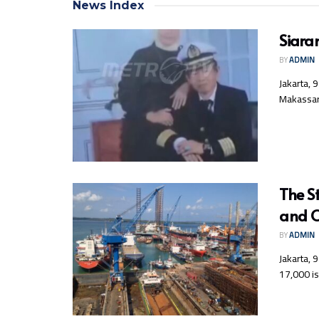
News Index
Siara
BY
ADMIN
Jakarta,
Makassar
The S
and O
BY
ADMIN
Jakarta, 
17,000 isl