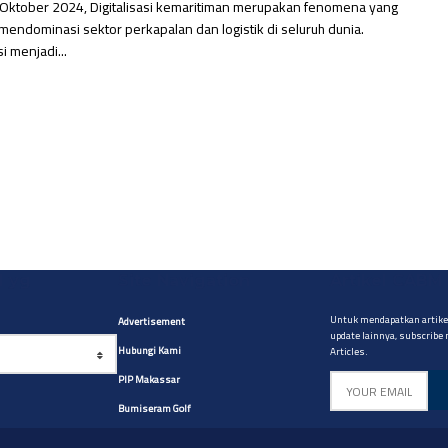
2 Oktober 2024, Digitalisasi kemaritiman merupakan fenomena yang
endominasi sektor perkapalan dan logistik di seluruh dunia.
si menjadi...
l yg
Site Navigation
Artikel CABM
Untuk mendapatkan artikel
Advertisement
update lainnya, subscribe
Hubungi Kami
Articles.
PIP Makassar
Bumiseram Golf