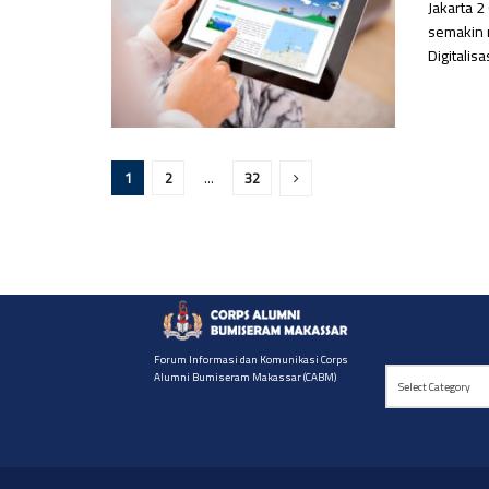
Jakarta 
semakin m
Digitalisa
1
2
…
32
Pilih Artike
diinginkan
Forum Informasi dan Komunikasi Corps
Pilih
Alumni Bumiseram Makassar (CABM)
Select Category
Artikel
yg
diinginkan